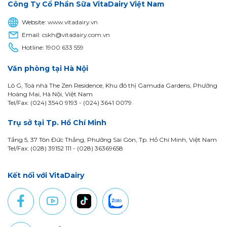
Công Ty Cổ Phần Sữa VitaDairy Việt Nam
Website:
www.vitadairy.vn
Email:
cskh@vitadairy.com.vn
Hotline:
1900 633 559
Văn phòng tại Hà Nội
Lô G, Toà nhà The Zen Residence, Khu đô thị Gamuda Gardens, Phường
Hoàng Mai, Hà Nội, Việt Nam
Tel/Fax: (024) 3540 9193 -
(024) 3641 0079
Trụ sở tại Tp. Hồ Chí Minh
Tầng 5, 37 Tôn Đức Thắng, Phường Sài Gòn, Tp. Hồ Chí Minh, Việt Nam
Tel/Fax: (028) 39152 111 - (028) 36369658
Kết nối với VitaDairy