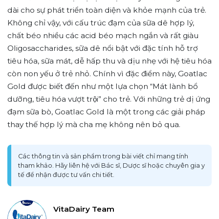
dài cho sự phát triển toàn diện và khỏe mạnh của trẻ.
Không chỉ vậy, với cấu trúc đạm của sữa dê hợp lý,
chất béo nhiều các acid béo mạch ngắn và rất giàu
Oligosaccharides, sữa dê nổi bật với đặc tính hỗ trợ
tiêu hóa, sữa mát, dễ hấp thu và dịu nhẹ với hệ tiêu hóa
còn non yếu ở trẻ nhỏ. Chính vì đặc điểm này, Goatlac
Gold được biết đến như một lựa chọn “Mát lành bổ
dưỡng, tiêu hóa vượt trội” cho trẻ. Với những trẻ dị ứng
đạm sữa bò, Goatlac Gold là một trong các giải pháp
thay thế hợp lý mà cha mẹ không nên bỏ qua.
Các thông tin và sản phẩm trong bài viết chỉ mang tính
tham khảo. Hãy liên hệ với Bác sĩ, Dược sĩ hoặc chuyên gia y
tế để nhận được tư vấn chi tiết.
VitaDairy Team