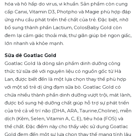
hóa và hô hấp do virus, vi khuẩn. Sản phẩm còn cung
cấp Canxi, Vitamin D3, Photpho và Magie phù hợp đáp
ứng nhu cầu phát triển thể chất của trẻ. Đặc biệt, nhờ
bổ sung thành phần Lactium, ColosBaby Gold còn
đem lại cảm giác thoải mái, thư giãn giúp bé ngon giấc,
lớn nhanh và khỏe mạnh.
Sữa dê Goatlac Gold
Goatlac Gold là dòng sản phẩm dinh dưỡng công
thức từ sữa dê với nguyên liệu có nguồn gốc từ Hà
Lan, được biết đến là một lựa chọn thay thế phù hợp
với một số trẻ dị ứng đạm sữa bò. Goatlac Gold có
chứa nhiều thành phần dinh dưỡng vượt trội, mát lành,
được bổ sung hệ dưỡng chất giúp hỗ trợ sự phát triển
của trẻ cả về trí não (DHA, ARA, Taurine,Choline), miễn
dịch (Kẽm, Selen, Vitamin A, C, E), tiêu hóa (FOS) và
thể chất. Đặc điểm này cho thấy việc sử dụng Goatlac
Gold đem đến một sự lựa chọn thay thế mang tính lâu