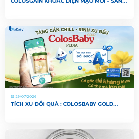
COLOSGAIN KHOÁC DIỆN MẠO MỚI - SẴN
SÀNG CÙNG BÉ LỚN KHOẺ ĐỦ CÂN, VUI ĐI
NHÀ TRẺ
29/07/2026
TÍCH XU ĐỔI QUÀ : COLOSBABY GOLD
PEDIA ĐÃ CHÍNH THỨC CÓ MẶT TRÊN ỨNG
DỤNG VITADAIRY ĐỔI MUỖNG NHẬN QUÀ
CHUNG TAY VUN BỒI HÀNH TINH XANH