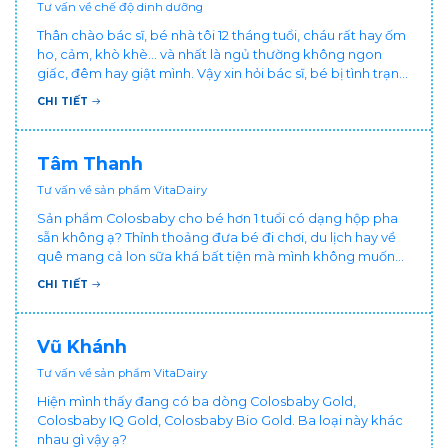
Tư vấn về chế độ dinh dưỡng
Thân chào bác sĩ, bé nhà tôi 12 tháng tuổi, cháu rất hay ốm
ho, cảm, khò khè... và nhất là ngủ thường không ngon
giấc, đêm hay giật mình. Vậy xin hỏi bác sĩ, bé bị tình trạng
vậy nên làm sao để con khỏe mạnh và ngủ ngon giấc hơn
CHI TIẾT
ạ? Thấy cháu vậy gia đình ai cũng xót, mẹ cũng cực vì
chăm cháu hay ốm ạ?. Cảm ơn bác sĩ.
Tâm Thanh
Tư vấn về sản phẩm VitaDairy
Sản phẩm Colosbaby cho bé hơn 1 tuổi có dạng hộp pha
sẵn không ạ? Thỉnh thoảng đưa bé đi chơi, du lịch hay về
quê mang cả lon sữa khá bất tiện mà mình không muốn
đổi cho bé dùng sữa tươi hộp khác sợ bé nạ sữa ảnh
CHI TIẾT
hưởng sức khỏe!
Vũ Khánh
Tư vấn về sản phẩm VitaDairy
Hiện mình thấy đang có ba dòng Colosbaby Gold,
Colosbaby IQ Gold, Colosbaby Bio Gold. Ba loại này khác
nhau gì vậy ạ?