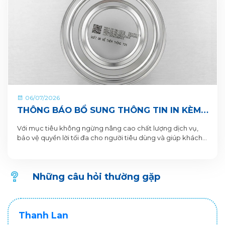
06/07/2026
THÔNG BÁO BỔ SUNG THÔNG TIN IN KÈM
QR CODE DƯỚI ĐÁY LON VÀ HỘP SẢN
Với mục tiêu không ngừng nâng cao chất lượng dịch vụ,
PHẨM
bảo vệ quyền lời tối đa cho người tiêu dùng và giúp khách
hàng xác thực sản phẩm. VitaDairy xin thông báo bổ sung
nội dung in dưới đáy lon và hộp sản phẩm chi tiết như sau:
Những câu hỏi thường gặp
Thanh Lan