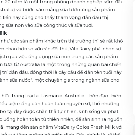
 gần 20 năm là một trong những doanh nghiệp sớm đầu
Australia) và bước vào mảng sữa tươi cùng sản phẩm
ớc tiến này cũng cho thấy tham vọng dẫn đầu thị
 sữa non vào sữa công thức và sữa tươi.
 Milk
như các sản phẩm khác trên thị trường thì sẽ rất khó
chân hơn so với các đối thủ, VitaDairy phải chọn sự
dịch qua việc ứng dụng sữa non trong các sản phẩm
n tươi từ Australia là một trong những quân bài chiến
trí dẫn đầu, đồng thời là cây cầu để dẫn tên tuổi này
gành sữa nước”, một chuyên gia trong ngành sữa cho
ữu trang trại tại Tasmania, Australia – hòn đảo thiên
 điều kiện sống còn hoàn toàn nguyên sơ, thổ nhưỡng
 tại đây được chăn thả tự nhiên, sinh sống và phát
 uống hoàn toàn từ thiên nhiên, để sản sinh ra nguồn
ry đã mang đến sản phẩm VitaDairy Colos Fresh Milk với
hỗ trợ tăng cường hệ miễn dịch. Đây chính là lợi thế