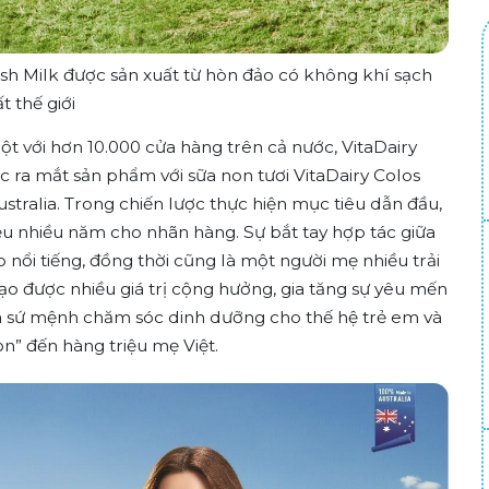
esh Milk được sản xuất từ hòn đảo có không khí sạch
t thế giới
ột với hơn 10.000 cửa hàng trên cả nước, VitaDairy
 ra mắt sản phẩm với sữa non tươi VitaDairy Colos
ustralia. Trong chiến lược thực hiện mục tiêu dẫn đầu,
ệu nhiều năm cho nhãn hàng. Sự bắt tay hợp tác giữa
nổi tiếng, đồng thời cũng là một người mẹ nhiều trải
o được nhiều giá trị cộng hưởng, gia tăng sự yêu mến
tỏa sứ mệnh chăm sóc dinh dưỡng cho thế hệ trẻ em và
n” đến hàng triệu mẹ Việt.