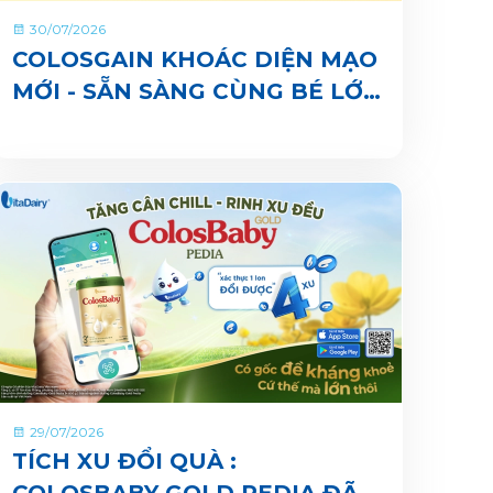
30/07/2026
COLOSGAIN KHOÁC DIỆN MẠO
MỚI - SẴN SÀNG CÙNG BÉ LỚN
KHOẺ ĐỦ CÂN, VUI ĐI NHÀ
TRẺ
29/07/2026
TÍCH XU ĐỔI QUÀ :
COLOSBABY GOLD PEDIA ĐÃ