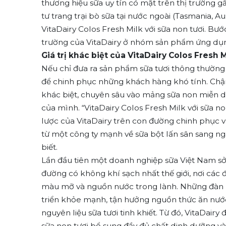
thương hiệu sữa uy tín có mặt trên thị trường
tư trang trại bò sữa tại nước ngoài (Tasmania, 
VitaDairy Colos Fresh Milk với sữa non tươi. Bư
trường của VitaDairy ở nhóm sản phẩm ứng dụng
Giá trị khác biệt của VitaDairy Colos Fresh
Nếu chỉ đưa ra sản phẩm sữa tươi thông thường 
để chinh phục những khách hàng khó tính. Chậm 
khác biệt, chuyên sâu vào mảng sữa non miễn 
của mình. “VitaDairy Colos Fresh Milk với sữa no
lược của VitaDairy trên con đường chinh phục vị 
từ một công ty mạnh về sữa bột lấn sân sang n
biết.
Lần đầu tiên một doanh nghiệp sữa Việt Nam sở h
đường có không khí sạch nhất thế giới, nơi các
màu mỡ và nguồn nước trong lành. Những đàn bò
triển khỏe mạnh, tận hưởng nguồn thức ăn nước
nguyên liệu sữa tươi tinh khiết. Từ đó, VitaDai
sữa non tươi bổ sung đầy đủ chất dinh dưỡng và 