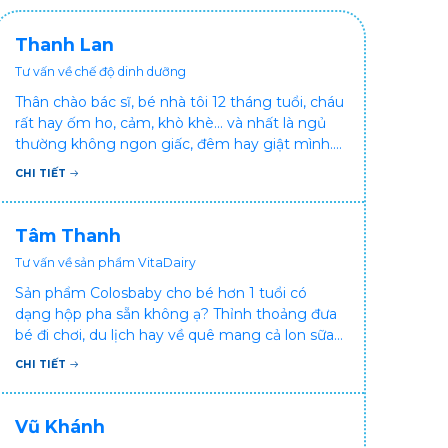
Thanh Lan
Tư vấn về chế độ dinh dưỡng
Thân chào bác sĩ, bé nhà tôi 12 tháng tuổi, cháu
rất hay ốm ho, cảm, khò khè... và nhất là ngủ
thường không ngon giấc, đêm hay giật mình.
Vậy xin hỏi bác sĩ, bé bị tình trạng vậy nên làm
CHI TIẾT
sao để con khỏe mạnh và ngủ ngon giấc hơn
ạ? Thấy cháu vậy gia đình ai cũng xót, mẹ cũng
cực vì chăm cháu hay ốm ạ?. Cảm ơn bác sĩ.
Tâm Thanh
Tư vấn về sản phẩm VitaDairy
Sản phẩm Colosbaby cho bé hơn 1 tuổi có
dạng hộp pha sẵn không ạ? Thỉnh thoảng đưa
bé đi chơi, du lịch hay về quê mang cả lon sữa
khá bất tiện mà mình không muốn đổi cho bé
CHI TIẾT
dùng sữa tươi hộp khác sợ bé nạ sữa ảnh
hưởng sức khỏe!
Vũ Khánh