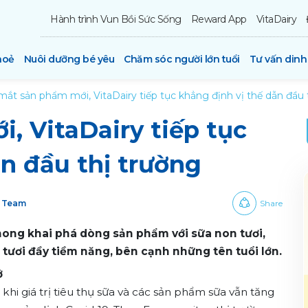
Hành trình Vun Bồi Sức Sống
Reward App
VitaDairy
hoẻ
Nuôi dưỡng bé yêu
Chăm sóc người lớn tuổi
Tư vấn din
mắt sản phẩm mới, VitaDairy tiếp tục khẳng định vị thế dẫn đầu 
, VitaDairy tiếp tục
ẫn đầu thị trường
y Team
Share
phong khai phá dòng sản phẩm với sữa non tươi,
 tươi đầy tiềm năng, bên cạnh những tên tuổi lớn.
ở
hi giá trị tiêu thụ sữa và các sản phẩm sữa vẫn tăng