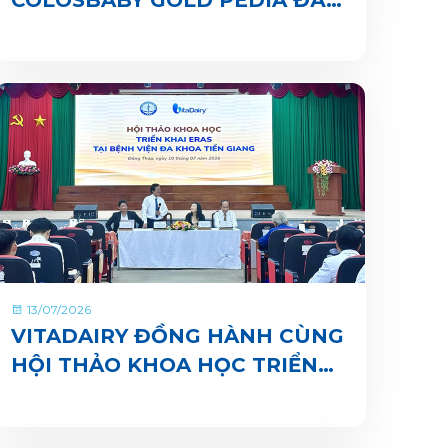
CHÍNH THỨC CÓ MẶT TRÊN
ỨNG DỤNG VITADAIRY ĐỔI
MUỖNG NHẬN QUÀ CHUNG
TAY VUN BỒI HÀNH TINH
XANH
13/07/2026
VITADAIRY ĐỒNG HÀNH CÙNG
HỘI THẢO KHOA HỌC TRIỂN
KHAI ERAS TẠI BỆNH VIỆN ĐA
KHOA TIỀN GIANG