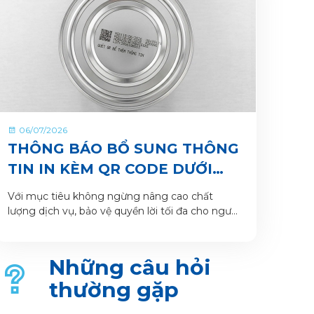
06/07/2026
THÔNG BÁO BỔ SUNG THÔNG
TIN IN KÈM QR CODE DƯỚI
ĐÁY LON VÀ HỘP SẢN PHẨM
Với mục tiêu không ngừng nâng cao chất
lượng dịch vụ, bảo vệ quyền lời tối đa cho người
tiêu dùng và giúp khách hàng xác thực sản
phẩm. VitaDairy xin thông báo bổ sung nội
dung in dưới đáy lon và hộp sản phẩm chi tiết
Những câu hỏi
như sau:
thường gặp