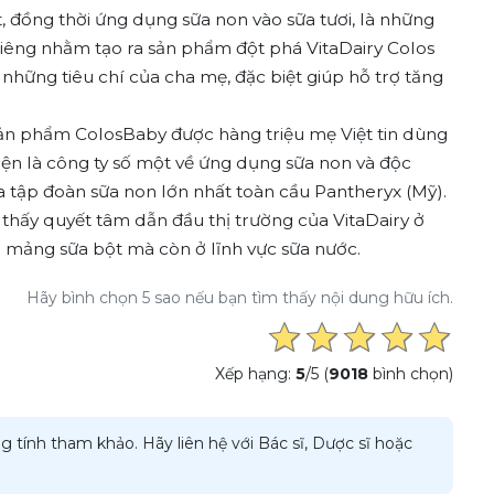
 đồng thời ứng dụng sữa non vào sữa tươi, là những
 riêng nhằm tạo ra sản phẩm đột phá VitaDairy Colos
 những tiêu chí của cha mẹ, đặc biệt giúp hỗ trợ tăng
”.
 sản phẩm ColosBaby được hàng triệu mẹ Việt tin dùng
ện là công ty số một về ứng dụng sữa non và độc
tập đoàn sữa non lớn nhất toàn cầu Pantheryx (Mỹ).
 thấy quyết tâm dẫn đầu thị trường của VitaDairy ở
mảng sữa bột mà còn ở lĩnh vực sữa nước.
Hãy bình chọn 5 sao nếu bạn tìm thấy nội dung hữu ích.
Xếp hạng:
5
/5 (
9018
bình chọn)
g tính tham khảo. Hãy liên hệ với Bác sĩ, Dược sĩ hoặc