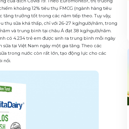
ng của dịch Covid 19. Theo Euromonitor, thị trường
 chiếm khoảng 12% tiêu thụ FMCG (ngành hàng tiêu
 tăng trưởng tốt trong các năm tiếp theo. Tuy vậy,
u thụ sữa khá thấp, chỉ với 26-27 kg/người/năm, trong
/năm và trung bình tại châu Á đạt 38 kg/người/năm.
nh có 4.234 trẻ em được sinh ra trung bình mỗi ngày
m sữa tại Việt Nam ngày một gia tăng. Theo các
 sữa trong nước còn rất lớn, tạo động lực cho các
i nổi.