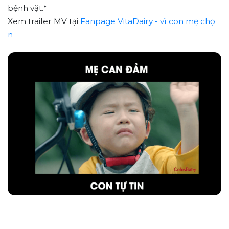
bệnh vặt.*
Xem trailer MV tại
Fanpage VitaDairy - vì con mẹ chọ
n