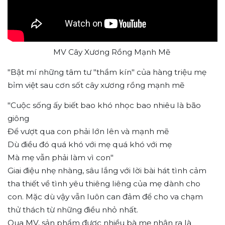
MV Cây Xương Rồng Mạnh Mẽ
"Bật mí những tâm tư "thầm kín" của hàng triệu mẹ
bỉm việt sau cơn sốt cây xương rồng mạnh mẽ
"Cuộc sống ấy biết bao khó nhọc bao nhiêu là bão
giông
Để vượt qua con phải lớn lên và mạnh mẽ
Dù điều đó quá khó với mẹ quá khó với mẹ
Mà mẹ vẫn phải làm vì con"
Giai điệu nhẹ nhàng, sâu lắng với lời bài hát tình cảm
tha thiết về tình yêu thiêng liêng của mẹ dành cho
con. Mặc dù vậy vẫn luôn can đảm để cho va chạm
thử thách từ những điều nhỏ nhất.
Qua MV, sản phẩm được nhiều bà mẹ nhận ra là