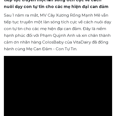
nuôi dạy con tự tin cho các mẹ hiện đại can đảm
Sau 1 năm ra mắt, MV Cây Xương Rồng Mạnh Mẽ vẫn
tiếp tục truyền một làn sóng tích cực về cách nuôi dạy
con tự tin cho các mẹ hiện đại can đảm. Đây là niềm
hạnh phúc đối với Phạm Quỳnh Anh và xin chân thành
cảm ơn nhãn hàng ColosBaby của VitaDairy đã đồng
hành cùng Mẹ Can Đảm - Con Tự Tin.