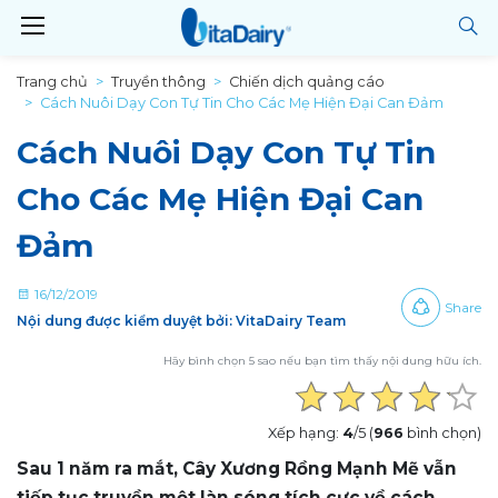
Trang chủ
Truyền thông
Chiến dịch quảng cáo
Cách Nuôi Dạy Con Tự Tin Cho Các Mẹ Hiện Đại Can Đảm
Cách Nuôi Dạy Con Tự Tin
Cho Các Mẹ Hiện Đại Can
Đảm
16/12/2019
Share
Nội dung được kiểm duyệt bởi: VitaDairy Team
Hãy bình chọn 5 sao nếu bạn tìm thấy nội dung hữu ích.
Xếp hạng:
4
/5 (
966
bình chọn)
Sau 1 năm ra mắt, Cây Xương Rồng Mạnh Mẽ vẫn
tiếp tục truyền một làn sóng tích cực về cách