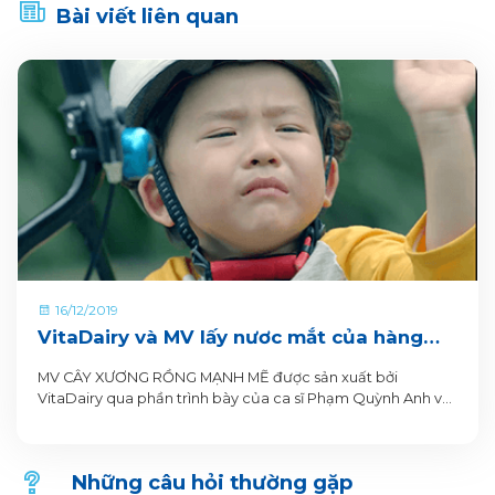
Bài viết liên quan
16/12/2019
VitaDairy và MV lấy nươc mắt của hàng
triệu bà mẹ
MV CÂY XƯƠNG RỒNG MẠNH MẼ được sản xuất bởi
VitaDairy qua phần trình bày của ca sĩ Phạm Quỳnh Anh với
thông điệp “Mẹ can đảm, Con tự tin” được xem là một
trong những MV có chiều sâu chạm đến trái tim của hàng
triệu bà mẹ.
Những câu hỏi thường gặp