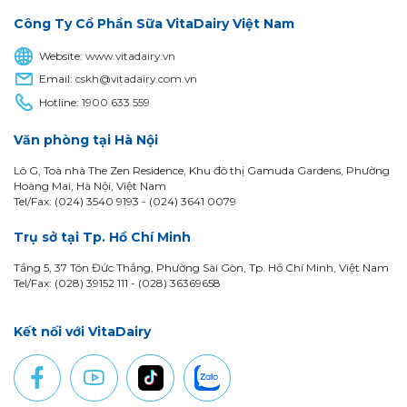
Công Ty Cổ Phần Sữa VitaDairy Việt Nam
Website:
www.vitadairy.vn
Email:
cskh@vitadairy.com.vn
Hotline:
1900 633 559
Văn phòng tại Hà Nội
Lô G, Toà nhà The Zen Residence, Khu đô thị Gamuda Gardens, Phường
Hoàng Mai, Hà Nội, Việt Nam
Tel/Fax: (024) 3540 9193 -
(024) 3641 0079
Trụ sở tại Tp. Hồ Chí Minh
Tầng 5, 37 Tôn Đức Thắng, Phường Sài Gòn, Tp. Hồ Chí Minh, Việt Nam
Tel/Fax: (028) 39152 111 - (028) 36369658
Kết nối với VitaDairy