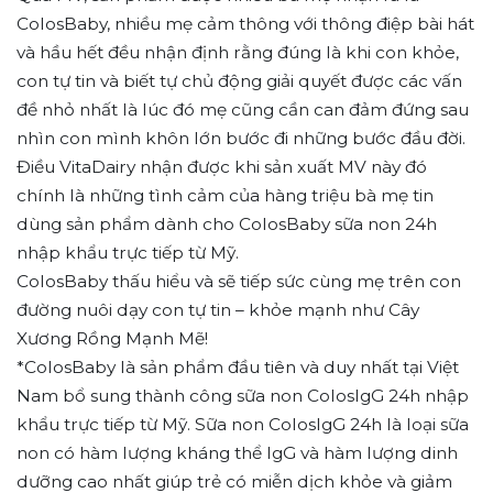
ColosBaby, nhiều mẹ cảm thông với thông điệp bài hát
và hầu hết đều nhận định rằng đúng là khi con khỏe,
con tự tin và biết tự chủ động giải quyết được các vấn
đề nhỏ nhất là lúc đó mẹ cũng cần can đảm đứng sau
nhìn con mình khôn lớn bước đi những bước đầu đời.
Điều VitaDairy nhận được khi sản xuất MV này đó
chính là những tình cảm của hàng triệu bà mẹ tin
dùng sản phẩm dành cho ColosBaby sữa non 24h
nhập khẩu trực tiếp từ Mỹ.
ColosBaby thấu hiểu và sẽ tiếp sức cùng mẹ trên con
đường nuôi dạy con tự tin – khỏe mạnh như Cây
Xương Rồng Mạnh Mẽ!
*ColosBaby là sản phẩm đầu tiên và duy nhất tại Việt
Nam bổ sung thành công sữa non ColosIgG 24h nhập
khẩu trực tiếp từ Mỹ. Sữa non ColosIgG 24h là loại sữa
non có hàm lượng kháng thể IgG và hàm lượng dinh
dưỡng cao nhất giúp trẻ có miễn dịch khỏe và giảm