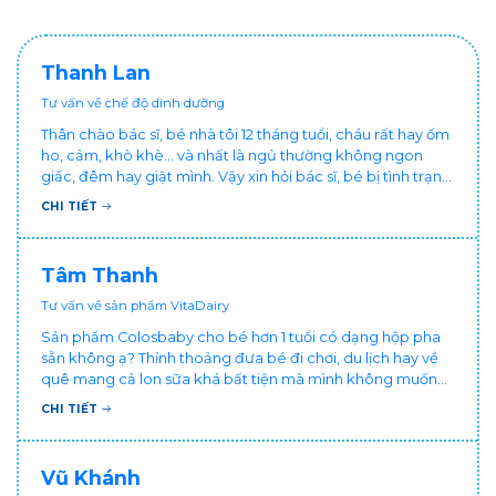
Thanh Lan
Tư vấn về chế độ dinh dưỡng
Thân chào bác sĩ, bé nhà tôi 12 tháng tuổi, cháu rất hay ốm
ho, cảm, khò khè... và nhất là ngủ thường không ngon
giấc, đêm hay giật mình. Vậy xin hỏi bác sĩ, bé bị tình trạng
vậy nên làm sao để con khỏe mạnh và ngủ ngon giấc hơn
CHI TIẾT
ạ? Thấy cháu vậy gia đình ai cũng xót, mẹ cũng cực vì
chăm cháu hay ốm ạ?. Cảm ơn bác sĩ.
Tâm Thanh
Tư vấn về sản phẩm VitaDairy
Sản phẩm Colosbaby cho bé hơn 1 tuổi có dạng hộp pha
sẵn không ạ? Thỉnh thoảng đưa bé đi chơi, du lịch hay về
quê mang cả lon sữa khá bất tiện mà mình không muốn
đổi cho bé dùng sữa tươi hộp khác sợ bé nạ sữa ảnh
CHI TIẾT
hưởng sức khỏe!
Vũ Khánh