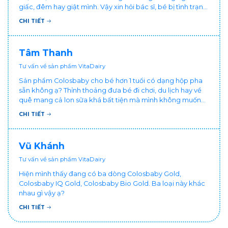
giấc, đêm hay giật mình. Vậy xin hỏi bác sĩ, bé bị tình trạng
vậy nên làm sao để con khỏe mạnh và ngủ ngon giấc hơn
CHI TIẾT
ạ? Thấy cháu vậy gia đình ai cũng xót, mẹ cũng cực vì
chăm cháu hay ốm ạ?. Cảm ơn bác sĩ.
Tâm Thanh
Tư vấn về sản phẩm VitaDairy
Sản phẩm Colosbaby cho bé hơn 1 tuổi có dạng hộp pha
sẵn không ạ? Thỉnh thoảng đưa bé đi chơi, du lịch hay về
quê mang cả lon sữa khá bất tiện mà mình không muốn
đổi cho bé dùng sữa tươi hộp khác sợ bé nạ sữa ảnh
CHI TIẾT
hưởng sức khỏe!
Vũ Khánh
Tư vấn về sản phẩm VitaDairy
Hiện mình thấy đang có ba dòng Colosbaby Gold,
Colosbaby IQ Gold, Colosbaby Bio Gold. Ba loại này khác
nhau gì vậy ạ?
CHI TIẾT