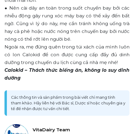
thoải mái hơn.
● Nên cài dây an toàn trong suốt chuyến bay bởi các
nhiễu động gây rung xóc máy bay có thể xảy đến bất
ngờ. Cũng vì lý do này, mẹ cần tránh không uống trà
hay cà phê hoặc nước nóng trên chuyến bay bởi nước
nóng có thể rớt lên người bé.
Ngoài ra, mẹ đừng quên trong túi xách của mình luôn
có lon Calokid để con được cung cấp đầy đủ dinh
dưỡng trong chuyến du lịch cùng cả nhà mẹ nhé!
Calokid – Thách thức biếng ăn, không lo suy dinh
dưỡng
Các thông tin và sản phẩm trong bài viết chỉ mang tính
tham khảo. Hãy liên hệ với Bác sĩ, Dược sĩ hoặc chuyên gia y
tế để nhận được tư vấn chi tiết.
VitaDairy Team