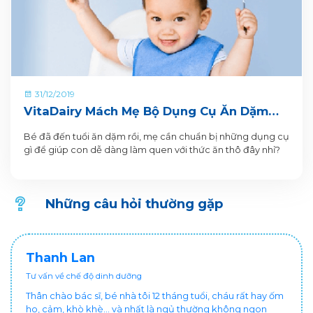
31/12/2019
VitaDairy Mách Mẹ Bộ Dụng Cụ Ăn Dặm
Cho Bé Mẹ Cần Chuẩn Bị
Bé đã đến tuổi ăn dặm rồi, mẹ cần chuẩn bị những dụng cụ
gì để giúp con dễ dàng làm quen với thức ăn thô đây nhỉ?
Những câu hỏi thường gặp
Thanh Lan
Tư vấn về chế độ dinh dưỡng
Thân chào bác sĩ, bé nhà tôi 12 tháng tuổi, cháu rất hay ốm
ho, cảm, khò khè... và nhất là ngủ thường không ngon