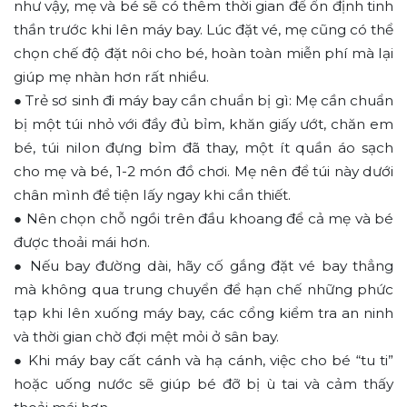
như vậy, mẹ và bé sẽ có thêm thời gian để ổn định tinh
thần trước khi lên máy bay. Lúc đặt vé, mẹ cũng có thể
chọn chế độ đặt nôi cho bé, hoàn toàn miễn phí mà lại
giúp mẹ nhàn hơn rất nhiều.
● Trẻ sơ sinh đi máy bay cần chuẩn bị gì: Mẹ cần chuẩn
bị một túi nhỏ với đầy đủ bỉm, khăn giấy ướt, chăn em
bé, túi nilon đựng bỉm đã thay, một ít quần áo sạch
cho mẹ và bé, 1-2 món đồ chơi. Mẹ nên để túi này dưới
chân mình để tiện lấy ngay khi cần thiết.
● Nên chọn chỗ ngồi trên đầu khoang để cả mẹ và bé
được thoải mái hơn.
● Nếu bay đường dài, hãy cố gắng đặt vé bay thẳng
mà không qua trung chuyển để hạn chế những phức
tạp khi lên xuống máy bay, các cổng kiểm tra an ninh
và thời gian chờ đợi mệt mỏi ở sân bay.
● Khi máy bay cất cánh và hạ cánh, việc cho bé “tu ti”
hoặc uống nước sẽ giúp bé đỡ bị ù tai và cảm thấy