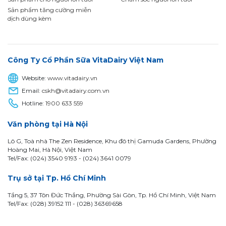
Sản phẩm tăng cường miễn
dịch dùng kèm
Công Ty Cổ Phần Sữa VitaDairy Việt Nam
Website:
www.vitadairy.vn
Email:
cskh@vitadairy.com.vn
Hotline:
1900 633 559
Văn phòng tại Hà Nội
Lô G, Toà nhà The Zen Residence, Khu đô thị Gamuda Gardens, Phường
Hoàng Mai, Hà Nội, Việt Nam
Tel/Fax: (024) 3540 9193 -
(024) 3641 0079
Trụ sở tại Tp. Hồ Chí Minh
Tầng 5, 37 Tôn Đức Thắng, Phường Sài Gòn, Tp. Hồ Chí Minh, Việt Nam
Tel/Fax: (028) 39152 111 - (028) 36369658