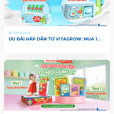
07/04/2026
ƯU ĐÃI HẤP DẪN TỪ VITAGROW: MUA 1
THÙNG TẶNG 1 QUÀ