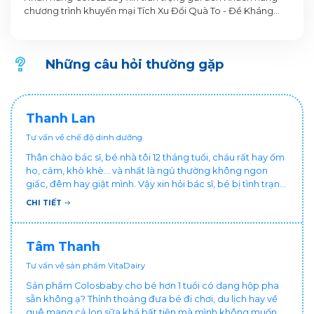
PHA SẴN COLOSBABY
chương trình khuyến mại Tích Xu Đổi Quà To - Đề Kháng
Vững Vàng, Nền Tảng Cao Lớn. Thông tin Chương trình
khuyến mại dành cho Khách hàng trên ứng dụng VitaDairy
Đổi muỗng nhận quà như sau:
Những câu hỏi thường gặp
Thanh Lan
Tư vấn về chế độ dinh dưỡng
Thân chào bác sĩ, bé nhà tôi 12 tháng tuổi, cháu rất hay ốm
ho, cảm, khò khè... và nhất là ngủ thường không ngon
giấc, đêm hay giật mình. Vậy xin hỏi bác sĩ, bé bị tình trạng
vậy nên làm sao để con khỏe mạnh và ngủ ngon giấc hơn
CHI TIẾT
ạ? Thấy cháu vậy gia đình ai cũng xót, mẹ cũng cực vì
chăm cháu hay ốm ạ?. Cảm ơn bác sĩ.
Tâm Thanh
Tư vấn về sản phẩm VitaDairy
Sản phẩm Colosbaby cho bé hơn 1 tuổi có dạng hộp pha
sẵn không ạ? Thỉnh thoảng đưa bé đi chơi, du lịch hay về
quê mang cả lon sữa khá bất tiện mà mình không muốn