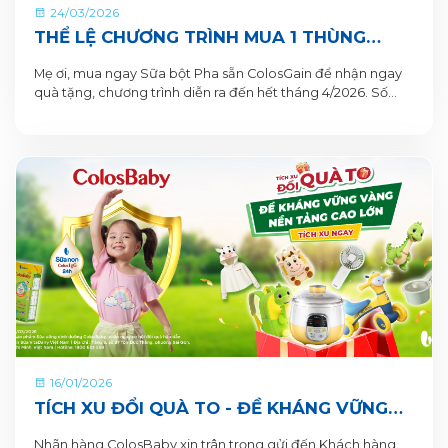
24/03/2026
THỂ LỆ CHƯƠNG TRÌNH MUA 1 THÙNG
TẶNG 1 QUÀ TỪ COLOSGAIN
Mẹ ơi, mua ngay Sữa bột Pha sẵn ColosGain để nhận ngay
quà tặng, chương trình diễn ra đến hết tháng 4/2026. Số
lượng quà tặng có hạn nên mẹ mua ngay để nhận quà liền
tay nhé!
16/01/2026
TÍCH XU ĐỔI QUÀ TO - ĐỀ KHÁNG VỮNG
VÀNG, NỀN TẢNG CAO LỚN CÙNG SỮA BỘT
Nhãn hàng ColosBaby xin trân trọng gửi đến Khách hàng