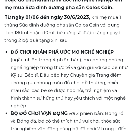
mẹ mua Sữa dinh dưỡng pha sẵn Colos Gain.
Từ ngày 01/06 đến ngày 30/6/2023,
khi mẹ mua 1
thùng Sữa dinh dưỡng pha sẵn Colos Gain với dung
tích 180ml hoặc 110ml, bé cưng sẽ được tặng ngay 1
trong 2 bộ quà tặng xịn sau:
ĐỒ CHƠI KHÁM PHÁ ƯỚC MƠ NGHỀ NGHIỆP
(ngẫu nhiên trong 4 phiên bản), mô phỏng những
nghề nghiệp trong thực tế và gần gũi với các bé như
Kỹ sư, Bác sĩ, Đầu bếp hay Chuyên gia Trang điểm.
Thông qua những món đồ chơi dễ thương, nhiều
màu sắc, các bé sẽ được học hỏi, trải nghiệm và
hình thành sự hứng thú hay yêu thích với một nghề
nghiệp.
BỘ ĐỒ CHƠI VẬN ĐỘNG
với 2 phiên bản: Bóng rổ
và Bóng đá, bé có thể thích thú vui chơi, thỏa sức
trải nghiệm vận động cùng bộ đồ chơi 2 trong 1 đến