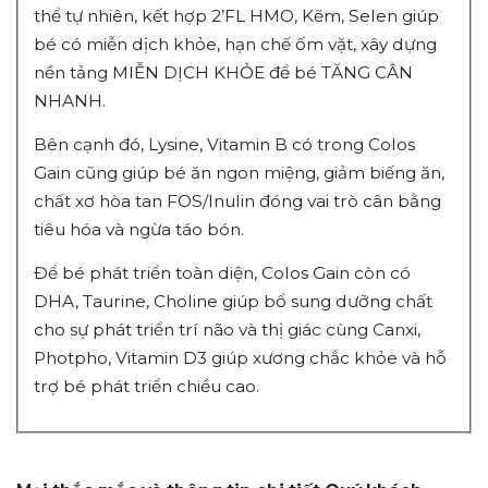
thể tự nhiên, kết hợp 2’FL HMO, Kẽm, Selen giúp
bé có miễn dịch khỏe, hạn chế ốm vặt, xây dựng
nền tảng MIỄN DỊCH KHỎE để bé TĂNG CÂN
NHANH.
Bên cạnh đó, Lysine, Vitamin B có trong Colos
Gain cũng giúp bé ăn ngon miệng, giảm biếng ăn,
chất xơ hòa tan FOS/Inulin đóng vai trò cân bằng
tiêu hóa và ngừa táo bón.
Để bé phát triển toàn diện, Colos Gain còn có
DHA, Taurine, Choline giúp bổ sung dưỡng chất
cho sự phát triển trí não và thị giác cùng Canxi,
Photpho, Vitamin D3 giúp xương chắc khỏe và hỗ
trợ bé phát triển chiều cao.