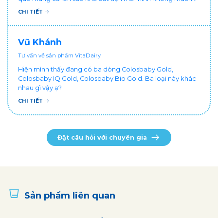
đổi cho bé dùng sữa tươi hộp khác sợ bé nạ sữa ảnh
CHI TIẾT
hưởng sức khỏe!
Vũ Khánh
Tư vấn về sản phẩm VitaDairy
Hiện mình thấy đang có ba dòng Colosbaby Gold,
Colosbaby IQ Gold, Colosbaby Bio Gold. Ba loại này khác
nhau gì vậy ạ?
CHI TIẾT
Đặt câu hỏi với chuyên gia
Sản phẩm liên quan