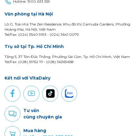
Hotline:
1900 633 559
Văn phòng tại Hà Nội
Lô G, Toà nhà The Zen Residence, Khu đô thị Gamuda Gardens, Phường
Hoàng Mai, Hà Nội, Việt Nam
Tel/Fax: (024) 3540 9193 -
(024) 3641 0079
Trụ sở tại Tp. Hồ Chí Minh
Tầng 5, 37 Tôn Đức Thắng, Phường Sài Gòn, Tp. Hồ Chí Minh, Việt Nam
Tel/Fax: (028) 39152 111 - (028) 36369658
Kết nối với VitaDairy
Tư vấn
cùng chuyên gia
Mua hàng