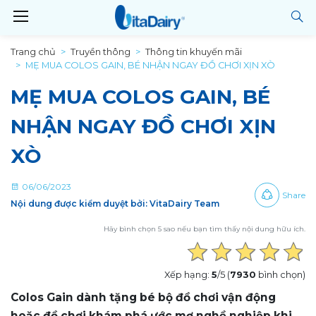
Trang chủ
Truyền thông
Thông tin khuyến mãi
MẸ MUA COLOS GAIN, BÉ NHẬN NGAY ĐỒ CHƠI XỊN XÒ
MẸ MUA COLOS GAIN, BÉ
NHẬN NGAY ĐỒ CHƠI XỊN
XÒ
06/06/2023
Share
Nội dung được kiểm duyệt bởi: VitaDairy Team
Hãy bình chọn 5 sao nếu bạn tìm thấy nội dung hữu ích.
Xếp hạng:
5
/5 (
7930
bình chọn)
Colos Gain dành tặng bé bộ đồ chơi vận động
hoặc đồ chơi khám phá ước mơ nghề nghiệp khi