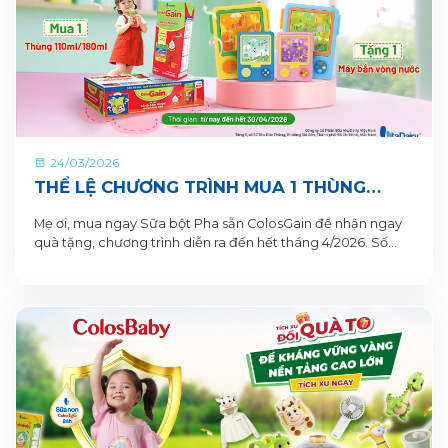
24/03/2026
THỂ LỆ CHƯƠNG TRÌNH MUA 1 THÙNG
TẶNG 1 QUÀ TỪ COLOSGAIN
Mẹ ơi, mua ngay Sữa bột Pha sẵn ColosGain để nhận ngay
quà tặng, chương trình diễn ra đến hết tháng 4/2026. Số
lượng quà tặng có hạn nên mẹ mua ngay để nhận quà liền
tay nhé!