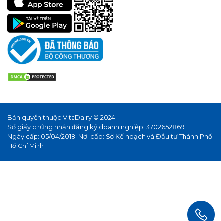
Bản quyền thuộc VitaDairy © 2024
Số giấy chứng nhận đăng ký doanh nghiệp: 3702652869
Ngày cấp: 05/04/2018. Nơi cấp: Sở Kế hoạch và Đầu tư Thành Phố
Hồ Chí Minh