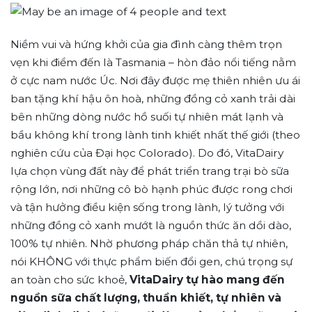
Niềm vui và hứng khởi của gia đình càng thêm trọn
vẹn khi điểm đến là Tasmania – hòn đảo nổi tiếng nằm
ở cực nam nước Úc. Nơi đây được mẹ thiên nhiên ưu ái
ban tặng khí hậu ôn hoà, những đồng cỏ xanh trải dài
bên những dòng nước hồ suối tự nhiên mát lạnh và
bầu không khí trong lành tinh khiết nhất thế giới (theo
nghiên cứu của Đại học Colorado). Do đó, VitaDairy
lựa chọn vùng đất này để phát triển trang trại bò sữa
rộng lớn, nơi những cô bò hạnh phúc được rong chơi
và tận hưởng điều kiện sống trong lành, lý tưởng với
những đồng cỏ xanh mướt là nguồn thức ăn dồi dào,
100% tự nhiên. Nhờ phương pháp chăn thả tự nhiên,
nói KHÔNG với thực phẩm biến đổi gen, chú trọng sự
an toàn cho sức khoẻ,
VitaDairy tự hào mang đến
nguồn sữa chất lượng, thuần khiết, tự nhiên và