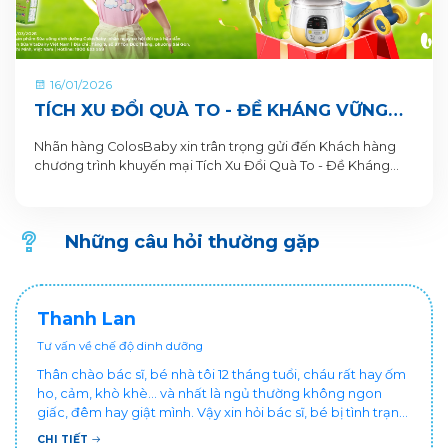
16/01/2026
TÍCH XU ĐỔI QUÀ TO - ĐỀ KHÁNG VỮNG
VÀNG, NỀN TẢNG CAO LỚN CÙNG SỮA BỘT
Nhãn hàng ColosBaby xin trân trọng gửi đến Khách hàng
PHA SẴN COLOSBABY
chương trình khuyến mại Tích Xu Đổi Quà To - Đề Kháng
Vững Vàng, Nền Tảng Cao Lớn. Thông tin Chương trình
khuyến mại dành cho Khách hàng trên ứng dụng VitaDairy
Đổi muỗng nhận quà như sau:
Những câu hỏi thường gặp
Thanh Lan
Tư vấn về chế độ dinh dưỡng
Thân chào bác sĩ, bé nhà tôi 12 tháng tuổi, cháu rất hay ốm
ho, cảm, khò khè... và nhất là ngủ thường không ngon
giấc, đêm hay giật mình. Vậy xin hỏi bác sĩ, bé bị tình trạng
vậy nên làm sao để con khỏe mạnh và ngủ ngon giấc hơn
CHI TIẾT