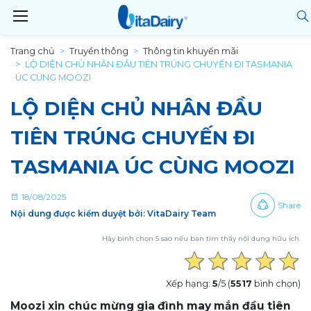
Trang chủ
Truyền thông
Thông tin khuyến mãi
LỘ DIỆN CHỦ NHÂN ĐẦU TIÊN TRÚNG CHUYẾN ĐI TASMANIA
ÚC CÙNG MOOZI
LỘ DIỆN CHỦ NHÂN ĐẦU
TIÊN TRÚNG CHUYẾN ĐI
TASMANIA ÚC CÙNG MOOZI
18/08/2025
Share
Nội dung được kiểm duyệt bởi: VitaDairy Team
Hãy bình chọn 5 sao nếu bạn tìm thấy nội dung hữu ích.
Xếp hạng:
5
/5 (
5517
bình chọn)
Moozi xin chúc mừng gia đình may mắn đầu tiên