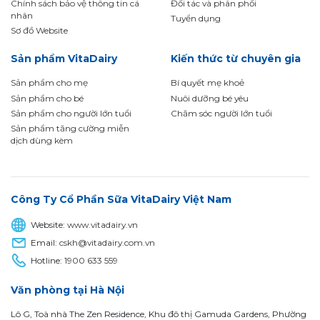
Chính sách bảo vệ thông tin cá
Đối tác và phân phối
nhân
Tuyển dụng
Sơ đồ Website
Sản phẩm VitaDairy
Kiến thức từ chuyên gia
Sản phẩm cho mẹ
Bí quyết mẹ khoẻ
Sản phẩm cho bé
Nuôi dưỡng bé yêu
Sản phẩm cho người lớn tuổi
Chăm sóc người lớn tuổi
Sản phẩm tăng cường miễn
dịch dùng kèm
Công Ty Cổ Phần Sữa VitaDairy Việt Nam
Website:
www.vitadairy.vn
Email:
cskh@vitadairy.com.vn
Hotline:
1900 633 559
Văn phòng tại Hà Nội
Lô G, Toà nhà The Zen Residence, Khu đô thị Gamuda Gardens, Phường