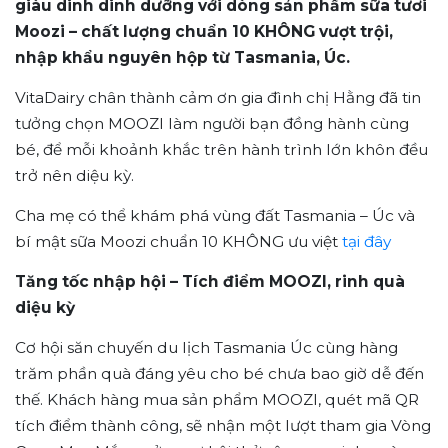
giàu dinh dinh dưỡng với dòng sản phẩm sữa tươi
Moozi – chất lượng chuẩn 10 KHÔNG vượt trội,
nhập khẩu nguyên hộp từ Tasmania, Úc.
VitaDairy chân thành cảm ơn gia đình chị Hằng đã tin
tưởng chọn MOOZI làm người bạn đồng hành cùng
bé, để mỗi khoảnh khắc trên hành trình lớn khôn đều
trở nên diệu kỳ.
Cha mẹ có thể khám phá vùng đất Tasmania – Úc và
bí mật sữa Moozi chuẩn 10 KHÔNG ưu việt
tại đây
Tăng tốc nhập hội – Tích điểm MOOZI, rinh quà
diệu kỳ
Cơ hội săn chuyến du lịch Tasmania Úc cùng hàng
trăm phần quà đáng yêu cho bé chưa bao giờ dễ đến
thế. Khách hàng mua sản phẩm MOOZI, quét mã QR
tích điểm thành công, sẽ nhận một lượt tham gia Vòng