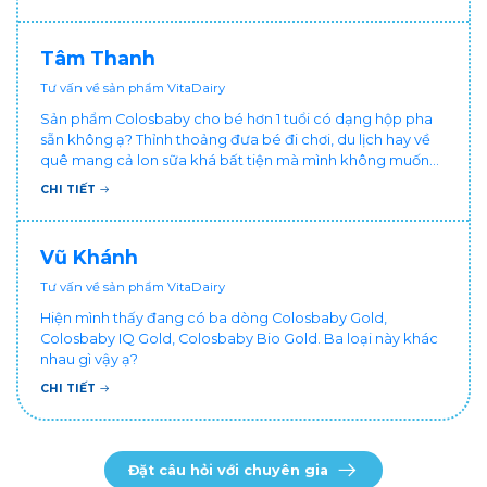
ạ? Thấy cháu vậy gia đình ai cũng xót, mẹ cũng cực vì
chăm cháu hay ốm ạ?. Cảm ơn bác sĩ.
Tâm Thanh
Tư vấn về sản phẩm VitaDairy
Sản phẩm Colosbaby cho bé hơn 1 tuổi có dạng hộp pha
sẵn không ạ? Thỉnh thoảng đưa bé đi chơi, du lịch hay về
quê mang cả lon sữa khá bất tiện mà mình không muốn
đổi cho bé dùng sữa tươi hộp khác sợ bé nạ sữa ảnh
CHI TIẾT
hưởng sức khỏe!
Vũ Khánh
Tư vấn về sản phẩm VitaDairy
Hiện mình thấy đang có ba dòng Colosbaby Gold,
Colosbaby IQ Gold, Colosbaby Bio Gold. Ba loại này khác
nhau gì vậy ạ?
CHI TIẾT
Đặt câu hỏi với chuyên gia