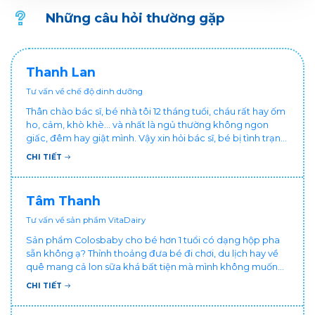
Đổi muỗng nhận quà như sau:
Những câu hỏi thường gặp
Thanh Lan
Tư vấn về chế độ dinh dưỡng
Thân chào bác sĩ, bé nhà tôi 12 tháng tuổi, cháu rất hay ốm
ho, cảm, khò khè... và nhất là ngủ thường không ngon
giấc, đêm hay giật mình. Vậy xin hỏi bác sĩ, bé bị tình trạng
vậy nên làm sao để con khỏe mạnh và ngủ ngon giấc hơn
CHI TIẾT
ạ? Thấy cháu vậy gia đình ai cũng xót, mẹ cũng cực vì
chăm cháu hay ốm ạ?. Cảm ơn bác sĩ.
Tâm Thanh
Tư vấn về sản phẩm VitaDairy
Sản phẩm Colosbaby cho bé hơn 1 tuổi có dạng hộp pha
sẵn không ạ? Thỉnh thoảng đưa bé đi chơi, du lịch hay về
quê mang cả lon sữa khá bất tiện mà mình không muốn
đổi cho bé dùng sữa tươi hộp khác sợ bé nạ sữa ảnh
CHI TIẾT
hưởng sức khỏe!