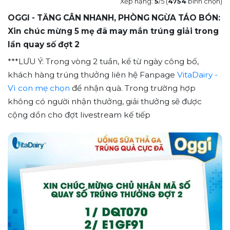
Xếp hạng:
5
/5 (
4754
bình chọn)
OGGI - TĂNG CÂN NHANH, PHÒNG NGỪA TÁO BÓN:
Xin chúc mừng 5 mẹ đã may mắn trúng giải trong
lần quay số đợt 2
***LƯU Ý: Trong vòng 2 tuần, kể từ ngày công bố,
khách hàng trúng thưởng liên hệ Fanpage
VitaDairy -
Vì con mẹ chọn
để nhận quà. Trong trường hợp
không có người nhận thưởng, giải thưởng sẽ được
cộng dồn cho đợt livestream kế tiếp