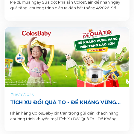
Mẹ ơi, mua ngay Sữa bột Pha sẵn ColosGain để nhận ngay
quà tặng, chương trình diễn ra đến hết tháng 4/2026. Số
lượng quà tặng có hạn nên mẹ mua ngay để nhận quà liền
tay nhé!
16/01/2026
TÍCH XU ĐỔI QUÀ TO - ĐỀ KHÁNG VỮNG
VÀNG, NỀN TẢNG CAO LỚN CÙNG SỮA BỘT
Nhãn hàng ColosBaby xin trân trọng gửi đến Khách hàng
PHA SẴN COLOSBABY
chương trình khuyến mại Tích Xu Đổi Quà To - Đề Kháng
Vững Vàng, Nền Tảng Cao Lớn. Thông tin Chương trình
khuyến mại dành cho Khách hàng trên ứng dụng VitaDairy