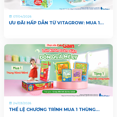
07/04/2026
ƯU ĐÃI HẤP DẪN TỪ VITAGROW: MUA 1
THÙNG TẶNG 1 QUÀ
24/03/2026
THỂ LỆ CHƯƠNG TRÌNH MUA 1 THÙNG
TẶNG 1 QUÀ TỪ COLOSGAIN