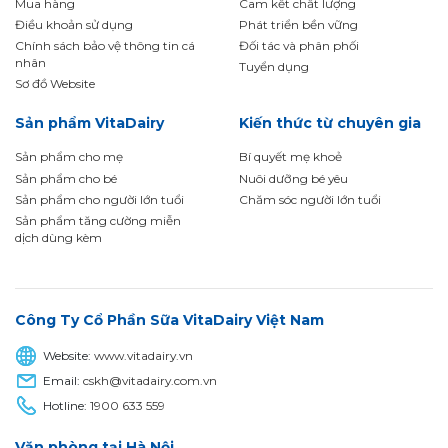
Mua hàng
Cam kết chất lượng
Điều khoản sử dụng
Phát triển bền vững
Chính sách bảo vệ thông tin cá
Đối tác và phân phối
nhân
Tuyển dụng
Sơ đồ Website
Sản phẩm VitaDairy
Kiến thức từ chuyên gia
Sản phẩm cho mẹ
Bí quyết mẹ khoẻ
Sản phẩm cho bé
Nuôi dưỡng bé yêu
Sản phẩm cho người lớn tuổi
Chăm sóc người lớn tuổi
Sản phẩm tăng cường miễn
dịch dùng kèm
Công Ty Cổ Phần Sữa VitaDairy Việt Nam
Website:
www.vitadairy.vn
Email:
cskh@vitadairy.com.vn
Hotline:
1900 633 559
Văn phòng tại Hà Nội