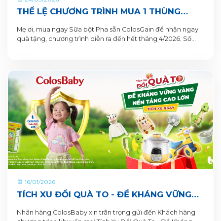
THỂ LỆ CHƯƠNG TRÌNH MUA 1 THÙNG
TẶNG 1 QUÀ TỪ COLOSGAIN
Mẹ ơi, mua ngay Sữa bột Pha sẵn ColosGain để nhận ngay
quà tặng, chương trình diễn ra đến hết tháng 4/2026. Số
lượng quà tặng có hạn nên mẹ mua ngay để nhận quà liền
tay nhé!
16/01/2026
TÍCH XU ĐỔI QUÀ TO - ĐỀ KHÁNG VỮNG
VÀNG, NỀN TẢNG CAO LỚN CÙNG SỮA BỘT
Nhãn hàng ColosBaby xin trân trọng gửi đến Khách hàng
PHA SẴN COLOSBABY