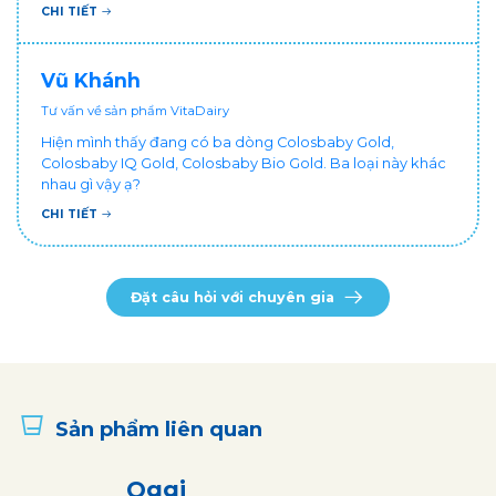
đổi cho bé dùng sữa tươi hộp khác sợ bé nạ sữa ảnh
CHI TIẾT
hưởng sức khỏe!
Vũ Khánh
Tư vấn về sản phẩm VitaDairy
Hiện mình thấy đang có ba dòng Colosbaby Gold,
Colosbaby IQ Gold, Colosbaby Bio Gold. Ba loại này khác
nhau gì vậy ạ?
CHI TIẾT
Đặt câu hỏi với chuyên gia
Sản phẩm liên quan
Oggi