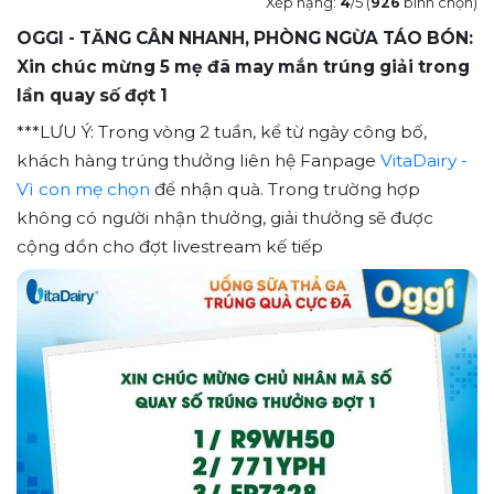
Xếp hạng:
4
/5 (
926
bình chọn)
OGGI - TĂNG CÂN NHANH, PHÒNG NGỪA TÁO BÓN:
Xin chúc mừng 5 mẹ đã may mắn trúng giải trong
lần quay số đợt 1
***LƯU Ý: Trong vòng 2 tuần, kể từ ngày công bố,
khách hàng trúng thưởng liên hệ Fanpage
VitaDairy -
Vì con mẹ chọn
để nhận quà. Trong trường hợp
không có người nhận thưởng, giải thưởng sẽ được
cộng dồn cho đợt livestream kế tiếp