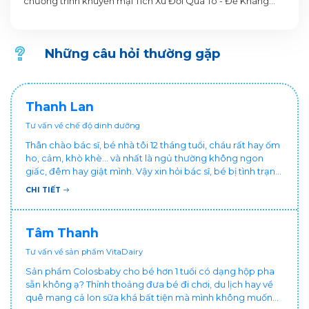
chương trình khuyến mại Tích Xu Đổi Quà To - Đề Kháng
Vững Vàng, Nền Tảng Cao Lớn. Thông tin Chương trình
khuyến mại dành cho Khách hàng trên ứng dụng VitaDairy
Đổi muỗng nhận quà như sau:
Những câu hỏi thường gặp
Thanh Lan
Tư vấn về chế độ dinh dưỡng
Thân chào bác sĩ, bé nhà tôi 12 tháng tuổi, cháu rất hay ốm
ho, cảm, khò khè... và nhất là ngủ thường không ngon
giấc, đêm hay giật mình. Vậy xin hỏi bác sĩ, bé bị tình trạng
vậy nên làm sao để con khỏe mạnh và ngủ ngon giấc hơn
CHI TIẾT
ạ? Thấy cháu vậy gia đình ai cũng xót, mẹ cũng cực vì
chăm cháu hay ốm ạ?. Cảm ơn bác sĩ.
Tâm Thanh
Tư vấn về sản phẩm VitaDairy
Sản phẩm Colosbaby cho bé hơn 1 tuổi có dạng hộp pha
sẵn không ạ? Thỉnh thoảng đưa bé đi chơi, du lịch hay về
quê mang cả lon sữa khá bất tiện mà mình không muốn