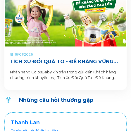
16/01/2026
TÍCH XU ĐỔI QUÀ TO - ĐỀ KHÁNG VỮNG
VÀNG, NỀN TẢNG CAO LỚN CÙNG SỮA BỘT
Nhãn hàng ColosBaby xin trân trọng gửi đến Khách hàng
PHA SẴN COLOSBABY
chương trình khuyến mại Tích Xu Đổi Quà To - Đề Kháng
Vững Vàng, Nền Tảng Cao Lớn. Thông tin Chương trình
khuyến mại dành cho Khách hàng trên ứng dụng VitaDairy
Đổi muỗng nhận quà như sau:
Những câu hỏi thường gặp
Thanh Lan
Tư vấn về chế độ dinh dưỡng