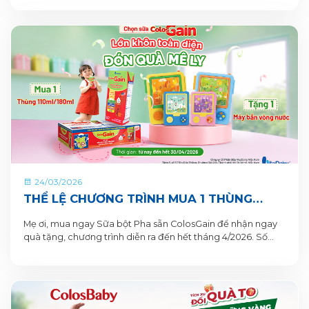
24/03/2026
THỂ LỆ CHƯƠNG TRÌNH MUA 1 THÙNG
TẶNG 1 QUÀ TỪ COLOSGAIN
Mẹ ơi, mua ngay Sữa bột Pha sẵn ColosGain để nhận ngay
quà tặng, chương trình diễn ra đến hết tháng 4/2026. Số
lượng quà tặng có hạn nên mẹ mua ngay để nhận quà liền
tay nhé!