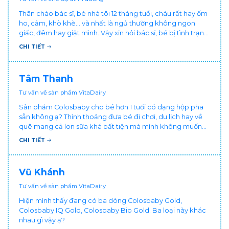
Thân chào bác sĩ, bé nhà tôi 12 tháng tuổi, cháu rất hay ốm
ho, cảm, khò khè... và nhất là ngủ thường không ngon
giấc, đêm hay giật mình. Vậy xin hỏi bác sĩ, bé bị tình trạng
vậy nên làm sao để con khỏe mạnh và ngủ ngon giấc hơn
CHI TIẾT
ạ? Thấy cháu vậy gia đình ai cũng xót, mẹ cũng cực vì
chăm cháu hay ốm ạ?. Cảm ơn bác sĩ.
Tâm Thanh
Tư vấn về sản phẩm VitaDairy
Sản phẩm Colosbaby cho bé hơn 1 tuổi có dạng hộp pha
sẵn không ạ? Thỉnh thoảng đưa bé đi chơi, du lịch hay về
quê mang cả lon sữa khá bất tiện mà mình không muốn
đổi cho bé dùng sữa tươi hộp khác sợ bé nạ sữa ảnh
CHI TIẾT
hưởng sức khỏe!
Vũ Khánh
Tư vấn về sản phẩm VitaDairy
Hiện mình thấy đang có ba dòng Colosbaby Gold,
Colosbaby IQ Gold, Colosbaby Bio Gold. Ba loại này khác
nhau gì vậy ạ?