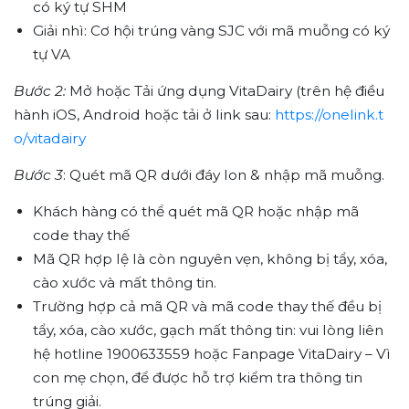
có ký tự SHM
Giải nhì: Cơ hội trúng vàng SJC với mã muỗng có ký
tự VA
Bước 2:
Mở hoặc Tải ứng dụng VitaDairy (trên hệ điều
hành iOS, Android hoặc tải ở link sau:
https://onelink.t
o/vitadairy
Bước 3
: Quét mã QR dưới đáy lon & nhập mã muỗng.
Khách hàng có thể quét mã QR hoặc nhập mã
code thay thế
Mã QR hợp lệ là còn nguyên vẹn, không bị tẩy, xóa,
cào xước và mất thông tin.
Trường hợp cả mã QR và mã code thay thế đều bị
tẩy, xóa, cào xước, gạch mất thông tin: vui lòng liên
hệ hotline 1900633559 hoặc Fanpage VitaDairy – Vì
con mẹ chọn, để được hỗ trợ kiểm tra thông tin
trúng giải.