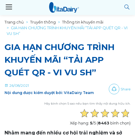
Trang chủ
Truyền thông
Thông tin khuyến mãi
GIA HẠN CHƯƠNG TRÌNH KHUYẾN MÃI “TẢI APP QUÉT QR - VI
VU SH”
GIA HẠN CHƯƠNG TRÌNH
KHUYẾN MÃI “TẢI APP
QUÉT QR - VI VU SH”
26/08/2021
Share
Nội dung được kiểm duyệt bởi: VitaDairy Team
Hãy bình chọn 5 sao nếu bạn tìm thấy nội dung hữu ích.
Xếp hạng:
5
/5 (
8463
bình chọn)
Nhằm mang đến nhiều cơ hội trải nghiệm và sở