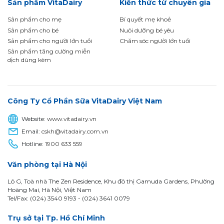
Sản phẩm VitaDairy
Kiến thức từ chuyên gia
Sản phẩm cho mẹ
Bí quyết mẹ khoẻ
Sản phẩm cho bé
Nuôi dưỡng bé yêu
Sản phẩm cho người lớn tuổi
Chăm sóc người lớn tuổi
Sản phẩm tăng cường miễn
dịch dùng kèm
Công Ty Cổ Phần Sữa VitaDairy Việt Nam
Website:
www.vitadairy.vn
Email:
cskh@vitadairy.com.vn
Hotline:
1900 633 559
Văn phòng tại Hà Nội
Lô G, Toà nhà The Zen Residence, Khu đô thị Gamuda Gardens, Phường
Hoàng Mai, Hà Nội, Việt Nam
Tel/Fax: (024) 3540 9193 -
(024) 3641 0079
Trụ sở tại Tp. Hồ Chí Minh