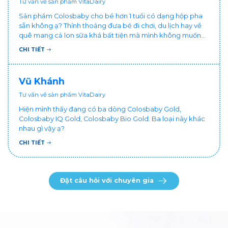
Tư vấn về sản phẩm VitaDairy
Sản phẩm Colosbaby cho bé hơn 1 tuổi có dạng hộp pha
sẵn không ạ? Thỉnh thoảng đưa bé đi chơi, du lịch hay về
quê mang cả lon sữa khá bất tiện mà mình không muốn
đổi cho bé dùng sữa tươi hộp khác sợ bé nạ sữa ảnh
CHI TIẾT
hưởng sức khỏe!
Vũ Khánh
Tư vấn về sản phẩm VitaDairy
Hiện mình thấy đang có ba dòng Colosbaby Gold,
Colosbaby IQ Gold, Colosbaby Bio Gold. Ba loại này khác
nhau gì vậy ạ?
CHI TIẾT
Đặt câu hỏi với chuyên gia