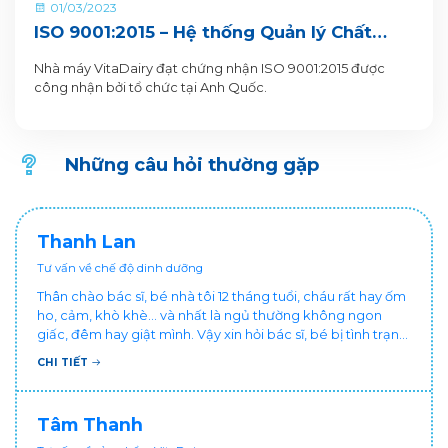
01/03/2023
ISO 9001:2015 – Hệ thống Quản lý Chất
lượng​
Nhà máy VitaDairy đạt chứng nhận ISO 9001:2015 được
công nhận bởi tổ chức tại Anh Quốc.
Những câu hỏi thường gặp
Thanh Lan
Tư vấn về chế độ dinh dưỡng
Thân chào bác sĩ, bé nhà tôi 12 tháng tuổi, cháu rất hay ốm
ho, cảm, khò khè... và nhất là ngủ thường không ngon
giấc, đêm hay giật mình. Vậy xin hỏi bác sĩ, bé bị tình trạng
vậy nên làm sao để con khỏe mạnh và ngủ ngon giấc hơn
CHI TIẾT
ạ? Thấy cháu vậy gia đình ai cũng xót, mẹ cũng cực vì
chăm cháu hay ốm ạ?. Cảm ơn bác sĩ.
Tâm Thanh