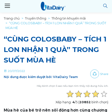
Trang chủ
Truyền thông
Thông tin khuyến mãi
“CÙNG COLOSBABY – TÍCH 1 LON NHẬN 1 QUÀ” TRONG SUỐT
MÙA HÈ
“CÙNG COLOSBABY – TÍCH 1
LON NHẬN 1 QUÀ” TRONG
SUỐT MÙA HÈ
20/07/2022
Share
Nội dung được kiểm duyệt bởi: VitaDairy Team
Hãy bình chọn 5 sao nếu bạn tìm thấy nội dung hữu ích.
Xếp hạng:
4
/5 (
20852
bình chọn)
Mùa hè của bé trở nên sôi động hơn cùng chương