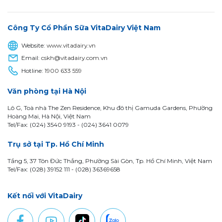
Công Ty Cổ Phần Sữa VitaDairy Việt Nam
Website:
www.vitadairy.vn
Email:
cskh@vitadairy.com.vn
Hotline:
1900 633 559
Văn phòng tại Hà Nội
Lô G, Toà nhà The Zen Residence, Khu đô thị Gamuda Gardens, Phường
Hoàng Mai, Hà Nội, Việt Nam
Tel/Fax: (024) 3540 9193 -
(024) 3641 0079
Trụ sở tại Tp. Hồ Chí Minh
Tầng 5, 37 Tôn Đức Thắng, Phường Sài Gòn, Tp. Hồ Chí Minh, Việt Nam
Tel/Fax: (028) 39152 111 - (028) 36369658
Kết nối với VitaDairy