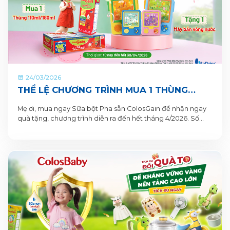
24/03/2026
THỂ LỆ CHƯƠNG TRÌNH MUA 1 THÙNG
TẶNG 1 QUÀ TỪ COLOSGAIN
Mẹ ơi, mua ngay Sữa bột Pha sẵn ColosGain để nhận ngay
quà tặng, chương trình diễn ra đến hết tháng 4/2026. Số
lượng quà tặng có hạn nên mẹ mua ngay để nhận quà liền
tay nhé!