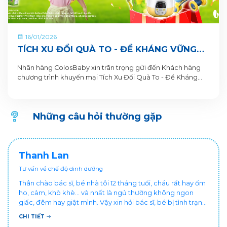
16/01/2026
TÍCH XU ĐỔI QUÀ TO - ĐỀ KHÁNG VỮNG
VÀNG, NỀN TẢNG CAO LỚN CÙNG SỮA BỘT
Nhãn hàng ColosBaby xin trân trọng gửi đến Khách hàng
PHA SẴN COLOSBABY
chương trình khuyến mại Tích Xu Đổi Quà To - Đề Kháng
Vững Vàng, Nền Tảng Cao Lớn. Thông tin Chương trình
khuyến mại dành cho Khách hàng trên ứng dụng VitaDairy
Đổi muỗng nhận quà như sau:
Những câu hỏi thường gặp
Thanh Lan
Tư vấn về chế độ dinh dưỡng
Thân chào bác sĩ, bé nhà tôi 12 tháng tuổi, cháu rất hay ốm
ho, cảm, khò khè... và nhất là ngủ thường không ngon
giấc, đêm hay giật mình. Vậy xin hỏi bác sĩ, bé bị tình trạng
vậy nên làm sao để con khỏe mạnh và ngủ ngon giấc hơn
CHI TIẾT
ạ? Thấy cháu vậy gia đình ai cũng xót, mẹ cũng cực vì