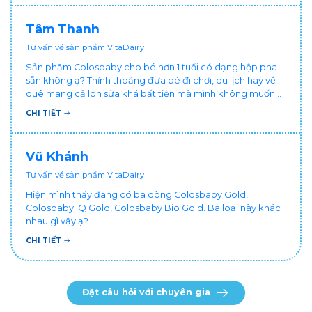
chăm cháu hay ốm ạ?. Cảm ơn bác sĩ.
Tâm Thanh
Tư vấn về sản phẩm VitaDairy
Sản phẩm Colosbaby cho bé hơn 1 tuổi có dạng hộp pha
sẵn không ạ? Thỉnh thoảng đưa bé đi chơi, du lịch hay về
quê mang cả lon sữa khá bất tiện mà mình không muốn
đổi cho bé dùng sữa tươi hộp khác sợ bé nạ sữa ảnh
CHI TIẾT
hưởng sức khỏe!
Vũ Khánh
Tư vấn về sản phẩm VitaDairy
Hiện mình thấy đang có ba dòng Colosbaby Gold,
Colosbaby IQ Gold, Colosbaby Bio Gold. Ba loại này khác
nhau gì vậy ạ?
CHI TIẾT
Đặt câu hỏi với chuyên gia