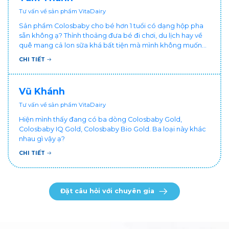
Tư vấn về sản phẩm VitaDairy
Sản phẩm Colosbaby cho bé hơn 1 tuổi có dạng hộp pha
sẵn không ạ? Thỉnh thoảng đưa bé đi chơi, du lịch hay về
quê mang cả lon sữa khá bất tiện mà mình không muốn
đổi cho bé dùng sữa tươi hộp khác sợ bé nạ sữa ảnh
CHI TIẾT
hưởng sức khỏe!
Vũ Khánh
Tư vấn về sản phẩm VitaDairy
Hiện mình thấy đang có ba dòng Colosbaby Gold,
Colosbaby IQ Gold, Colosbaby Bio Gold. Ba loại này khác
nhau gì vậy ạ?
CHI TIẾT
Đặt câu hỏi với chuyên gia