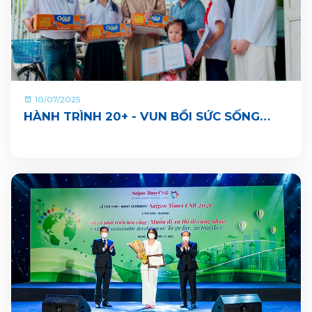
10/07/2025
HÀNH TRÌNH 20+ - VUN BỒI SỨC SỐNG
BẰNG NHỮNG ĐIỀU TỬ TẾ