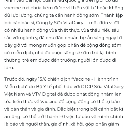
Nhìn vào bài học của nhiều quốc gia trên giới, có đủ
vaccine mà chưa tiêm được vì thiếu vật tư hoặc không
đủ lực lượng, chúng ta cần hành động sớm. Thành lập
bởi các bác sĩ, Công ty Sữa VitaDairy – một đơn vị đã
có nhiều hành động vừa thiết thực, vừa thấu hiểu sâu
sắc với ngành y, đã chu đáo chuẩn bị sẵn sàng ngay từ
bây giờ với mong muốn góp phần để cộng đồng sớm
có miễn dịch, nhờ đó cuộc sống sẽ sớm trở lại bình
thường, trẻ em được đến trường, người lớn được đi
làm.
Trước đó, ngày 15/6 chiến dịch “Vaccine - Hành trình
Miễn dịch” do Bộ Y tế phối hợp với CTCP Sữa VitaDairy
Việt Nam và VTV Digital đã được phát động nhằm lan
tỏa kiến thức về Vaccine để cộng đồng có thể tự bảo
vệ bản thân và gia đình. Đặc biệt trong bối cảnh bất kì
ai cũng có thể trở thành F0 việc tự bảo vệ mình chính
là bảo vệ người thân, gia đình, xã hội, góp phần giảm