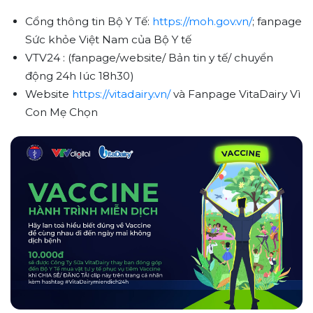
Cổng thông tin Bộ Y Tế:
https://moh.gov.vn/
; fanpage
Sức khỏe Việt Nam của Bộ Y tế
VTV24 : (fanpage/website/ Bản tin y tế/ chuyển
động 24h lúc 18h30)
Website
https://vitadairy.vn/
và Fanpage VitaDairy Vì
Con Mẹ Chọn