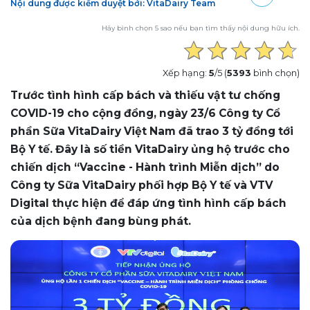
Nội dung được kiểm duyệt bởi: VitaDairy Team
Hãy bình chọn 5 sao nếu bạn tìm thấy nội dung hữu ích.
Xếp hạng:
5
/5 (
5393
bình chọn)
Trước tình hình cấp bách và thiếu vật tư chống
COVID-19 cho cộng đồng, ngày 23/6 Công ty Cổ
phần Sữa VitaDairy Việt Nam đã trao 3 tỷ đồng tới
Bộ Y tế. Đây là số tiền VitaDairy ủng hộ trước cho
chiến dịch “Vaccine - Hành trình Miễn dịch” do
Công ty Sữa VitaDairy phối hợp Bộ Y tế và VTV
Digital thực hiện để đáp ứng tình hình cấp bách
của dịch bệnh đang bùng phát.