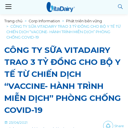
Trang chủ
Corp Information
Phát triển bền vững
CÔNG TY SỮA VITADAIRY TRAO 3 TỶ ĐỒNG CHO BỘ Y TẾ TỪ
CHIẾN DỊCH “VACCINE- HÀNH TRÌNH MIỄN DỊCH” PHÒNG
CHỐNG COVID-19
CÔNG TY SỮA VITADAIRY
TRAO 3 TỶ ĐỒNG CHO BỘ Y
TẾ TỪ CHIẾN DỊCH
“VACCINE- HÀNH TRÌNH
MIỄN DỊCH” PHÒNG CHỐNG
COVID-19
23/06/2021
Share