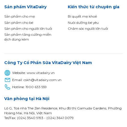
Sản phẩm VitaDairy
Kiến thức từ chuyên gia
Sản phẩm cho mẹ
Bí quyết mẹ khoẻ
Sản phẩm cho bé
Nuôi dưỡng bé yêu
Sản phẩm cho người lớn tuổi
Chăm sóc người lớn tuổi
Sản phẩm tăng cường miễn
dịch dùng kèm
Công Ty Cổ Phần Sữa VitaDairy Việt Nam
Website:
www.vitadairy.vn
Email:
cskh@vitadairy.com.vn
Hotline:
1900 633 559
Văn phòng tại Hà Nội
Lô G, Toà nhà The Zen Residence, Khu đô thị Gamuda Gardens, Phường
Hoàng Mai, Hà Nội, Việt Nam
Tel/Fax: (024) 3540 9193 -
(024) 3641 0079