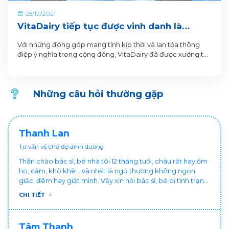
25/12/2021
VitaDairy tiếp tục được vinh danh là
"Doanh nghiệp vì cộng đồng" năm 2021
Với những đóng góp mang tính kịp thời và lan tỏa thông
điệp ý nghĩa trong cộng đồng, VitaDairy đã được xướng tên
là “Doanh nghiệp vì cộng đồng” trong buổi lễ Tôn vinh các
Doanh nghiệp vì cộng đồng - “Saigon Times CSR 2021”.
Những câu hỏi thường gặp
Thanh Lan
Tư vấn về chế độ dinh dưỡng
Thân chào bác sĩ, bé nhà tôi 12 tháng tuổi, cháu rất hay ốm
ho, cảm, khò khè... và nhất là ngủ thường không ngon
giấc, đêm hay giật mình. Vậy xin hỏi bác sĩ, bé bị tình trạng
vậy nên làm sao để con khỏe mạnh và ngủ ngon giấc hơn
CHI TIẾT
ạ? Thấy cháu vậy gia đình ai cũng xót, mẹ cũng cực vì
chăm cháu hay ốm ạ?. Cảm ơn bác sĩ.
Tâm Thanh