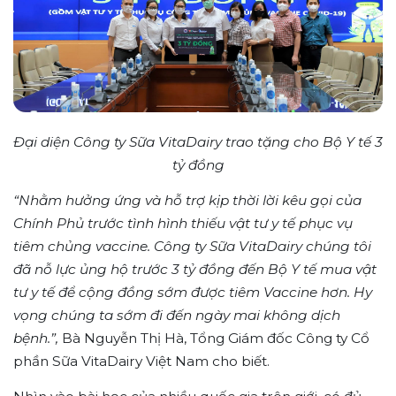
Đại diện Công ty Sữa VitaDairy trao tặng cho Bộ Y tế 3
tỷ đồng
“Nhằm hưởng ứng và hỗ trợ kịp thời lời kêu gọi của
Chính Phủ trước tình hình thiếu vật tư y tế phục vụ
tiêm chủng vaccine. Công ty Sữa VitaDairy chúng tôi
đã nỗ lực ủng hộ trước 3 tỷ đồng đến Bộ Y tế mua vật
tư y tế để cộng đồng sớm được tiêm Vaccine hơn. Hy
vọng chúng ta sớm đi đến ngày mai không dịch
bệnh
.
”,
Bà Nguyễn Thị Hà, Tổng Giám đốc Công ty Cổ
phần Sữa VitaDairy Việt Nam cho biết.