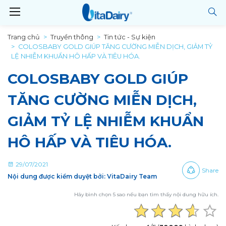
Trang chủ
Truyền thông
Tin tức - Sự kiện
COLOSBABY GOLD GIÚP TĂNG CƯỜNG MIỄN DỊCH, GIẢM TỶ
LỆ NHIỄM KHUẨN HÔ HẤP VÀ TIÊU HÓA.
COLOSBABY GOLD GIÚP
TĂNG CƯỜNG MIỄN DỊCH,
GIẢM TỶ LỆ NHIỄM KHUẨN
HÔ HẤP VÀ TIÊU HÓA.
29/07/2021
Share
Nội dung được kiểm duyệt bởi: VitaDairy Team
Hãy bình chọn 5 sao nếu bạn tìm thấy nội dung hữu ích.