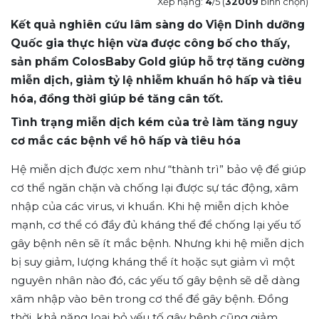
Xếp hạng:
4
/5 (
32009
bình chọn)
Kết quả nghiên cứu lâm sàng do Viện Dinh dưỡng
Quốc gia thực hiện vừa được công bố cho thấy,
sản phẩm ColosBaby Gold giúp hỗ trợ tăng cường
miễn dịch, giảm tỷ lệ nhiễm khuẩn hô hấp và tiêu
hóa, đồng thời giúp bé tăng cân tốt.
Tình trạng miễn dịch kém của trẻ làm tăng nguy
cơ mắc các bệnh về hô hấp và tiêu hóa
Hệ miễn dịch được xem như “thành trì” bảo vệ để giúp
cơ thể ngăn chặn và chống lại được sự tác động, xâm
nhập của các virus, vi khuẩn. Khi hệ miễn dịch khỏe
mạnh, cơ thể có đầy đủ kháng thể để chống lại yếu tố
gây bệnh nên sẽ ít mắc bệnh. Nhưng khi hệ miễn dịch
bị suy giảm, lượng kháng thể ít hoặc sụt giảm vì một
nguyên nhân nào đó, các yếu tố gây bệnh sẽ dễ dàng
xâm nhập vào bên trong cơ thể để gây bệnh. Đồng
thời, khả năng loại bỏ yếu tố gây bệnh cũng giảm