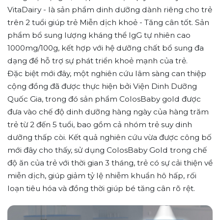
VitaDairy - là sản phẩm dinh dưỡng dành riêng cho trẻ
trên 2 tuổi giúp trẻ Miễn dịch khoẻ - Tăng cân tốt. Sản
phẩm bổ sung lượng kháng thể IgG tự nhiên cao
1000mg/100g, kết hợp với hệ dưỡng chất bổ sung đa
dạng để hỗ trợ sự phát triển khoẻ mạnh của trẻ.
Đặc biệt mới đây, một nghiên cứu lâm sàng can thiệp
cộng đồng đã được thực hiện bởi Viện Dinh Dưỡng
Quốc Gia, trong đó sản phẩm ColosBaby gold được
đưa vào chế độ dinh dưỡng hàng ngày của hàng trăm
trẻ từ 2 đến 5 tuổi, bao gồm cả nhóm trẻ suy dinh
dưỡng thấp còi. Kết quả nghiên cứu vừa được công bố
mới đây cho thấy, sử dụng ColosBaby Gold trong chế
độ ăn của trẻ với thời gian 3 tháng, trẻ có sự cải thiện về
miễn dịch, giúp giảm tỷ lệ nhiễm khuẩn hô hấp, rối
loạn tiêu hóa và đồng thời giúp bé tăng cân rõ rệt.