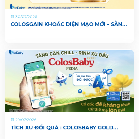
30/07/2026
COLOSGAIN KHOÁC DIỆN MẠO MỚI - SẴN
SÀNG CÙNG BÉ LỚN KHOẺ ĐỦ CÂN, VUI ĐI
NHÀ TRẺ
29/07/2026
TÍCH XU ĐỔI QUÀ : COLOSBABY GOLD
PEDIA ĐÃ CHÍNH THỨC CÓ MẶT TRÊN ỨNG