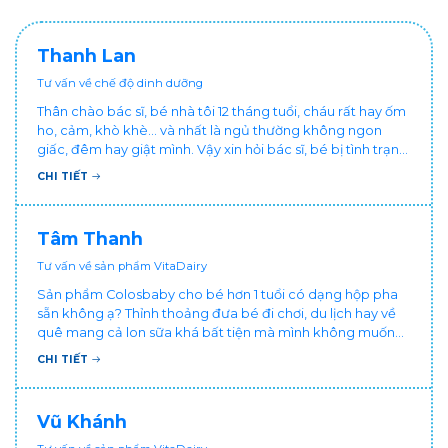
Thanh Lan
Tư vấn về chế độ dinh dưỡng
Thân chào bác sĩ, bé nhà tôi 12 tháng tuổi, cháu rất hay ốm
ho, cảm, khò khè... và nhất là ngủ thường không ngon
giấc, đêm hay giật mình. Vậy xin hỏi bác sĩ, bé bị tình trạng
vậy nên làm sao để con khỏe mạnh và ngủ ngon giấc hơn
CHI TIẾT
ạ? Thấy cháu vậy gia đình ai cũng xót, mẹ cũng cực vì
chăm cháu hay ốm ạ?. Cảm ơn bác sĩ.
Tâm Thanh
Tư vấn về sản phẩm VitaDairy
Sản phẩm Colosbaby cho bé hơn 1 tuổi có dạng hộp pha
sẵn không ạ? Thỉnh thoảng đưa bé đi chơi, du lịch hay về
quê mang cả lon sữa khá bất tiện mà mình không muốn
đổi cho bé dùng sữa tươi hộp khác sợ bé nạ sữa ảnh
CHI TIẾT
hưởng sức khỏe!
Vũ Khánh