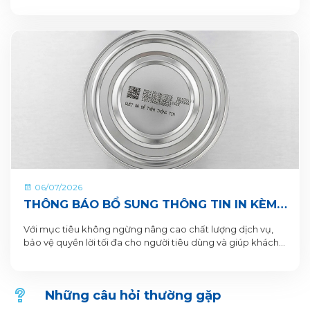
DỤNG VITADAIRY ĐỔI MUỖNG NHẬN QUÀ
CHUNG TAY VUN BỒI HÀNH TINH XANH
06/07/2026
THÔNG BÁO BỔ SUNG THÔNG TIN IN KÈM
QR CODE DƯỚI ĐÁY LON VÀ HỘP SẢN
Với mục tiêu không ngừng nâng cao chất lượng dịch vụ,
PHẨM
bảo vệ quyền lời tối đa cho người tiêu dùng và giúp khách
hàng xác thực sản phẩm. VitaDairy xin thông báo bổ sung
nội dung in dưới đáy lon và hộp sản phẩm chi tiết như sau:
Những câu hỏi thường gặp