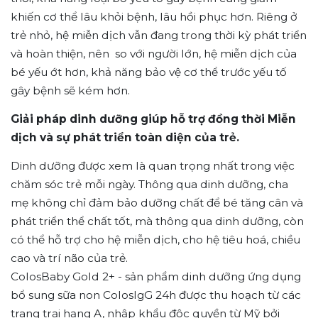
khiến cơ thể lâu khỏi bệnh, lâu hồi phục hơn. Riêng ở
trẻ nhỏ, hệ miễn dịch vẫn đang trong thời kỳ phát triển
và hoàn thiện, nên so với người lớn, hệ miễn dịch của
bé yếu ớt hơn, khả năng bảo vệ cơ thể trước yếu tố
gây bệnh sẽ kém hơn.
Giải pháp dinh dưỡng giúp hỗ trợ đồng thời Miễn
dịch và sự phát triển toàn diện của trẻ.
Dinh dưỡng được xem là quan trọng nhất trong việc
chăm sóc trẻ mỗi ngày. Thông qua dinh dưỡng, cha
mẹ không chỉ đảm bảo dưỡng chất để bé tăng cân và
phát triển thể chất tốt, mà thông qua dinh dưỡng, còn
có thể hỗ trợ cho hệ miễn dịch, cho hệ tiêu hoá, chiều
cao và trí não của trẻ.
ColosBaby Gold 2+ - sản phẩm dinh dưỡng ứng dụng
bổ sung sữa non ColosIgG 24h được thu hoạch từ các
trang trại hạng A, nhập khẩu độc quyền từ Mỹ bởi