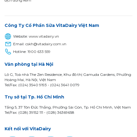
dịch dùng kèm
Công Ty Cổ Phần Sữa VitaDairy Việt Nam
Website:
www.vitadairy.vn
Email:
cskh@vitadairy.com.vn
Hotline:
1900 633 559
Văn phòng tại Hà Nội
Lô G, Toà nhà The Zen Residence, Khu đô thị Gamuda Gardens, Phường
Hoàng Mai, Hà Nội, Việt Nam
Tel/Fax: (024) 3540 9193 -
(024) 3641 0079
Trụ sở tại Tp. Hồ Chí Minh
Tầng 5, 37 Tôn Đức Thắng, Phường Sài Gòn, Tp. Hồ Chí Minh, Việt Nam
Tel/Fax: (028) 39152 111 - (028) 36369658
Kết nối với VitaDairy