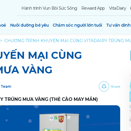
Hành trình Vun Bồi Sức Sống
Reward App
VitaDairy
hoẻ
Nuôi dưỡng bé yêu
Chăm sóc người lớn tuổi
Tư vấn din
CHƯƠNG TRÌNH KHUYẾN MẠI CÙNG VITADAIRY TRÚNG M
UYẾN MẠI CÙNG
MƯA VÀNG
y Team
Share
Y TRÚNG MƯA VÀNG (THẺ CÀO MAY MẮN)