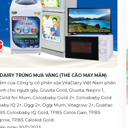
TADAIRY TRÚNG MƯA VÀNG (THẺ CÀO MAY MẮN)
m của Công ty cổ phần sữa VitaDairy Việt Nam phân
h cho người gầy, Gluvita Gold, Gluvita, Nepro 1,
 Gold for Mum, Colosbaby Gold 2+, Colosbaby Gold
aby IQ 2+, Oggi 2+, Oggi Mum, Vitagrow 2+, Goatlac
BS Colosbaby IQ Gold, TPBS Colos Gain, TPBS
grow, TPBS Calokid Gold.
ến ngày 30/11/2023