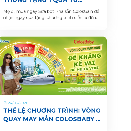
COLOSGAIN
Mẹ ơi, mua ngay Sữa bột Pha sẵn ColosGain để
nhận ngay quà tặng, chương trình diễn ra đến
hết tháng 4/2026. Số lượng quà tặng có hạn
nên mẹ mua ngay để nhận quà liền tay nhé!
24/03/2026
THỂ LỆ CHƯƠNG TRÌNH: VÒNG
QUAY MAY MẮN COLOSBABY –
ĐỀ KHÁNG KỀ VAI, ĐỂ MẸ XẢ