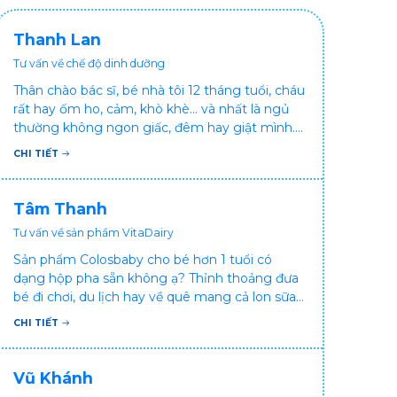
Thanh Lan
Tư vấn về chế độ dinh dưỡng
Thân chào bác sĩ, bé nhà tôi 12 tháng tuổi, cháu
rất hay ốm ho, cảm, khò khè... và nhất là ngủ
thường không ngon giấc, đêm hay giật mình.
Vậy xin hỏi bác sĩ, bé bị tình trạng vậy nên làm
CHI TIẾT
sao để con khỏe mạnh và ngủ ngon giấc hơn
ạ? Thấy cháu vậy gia đình ai cũng xót, mẹ cũng
cực vì chăm cháu hay ốm ạ?. Cảm ơn bác sĩ.
Tâm Thanh
Tư vấn về sản phẩm VitaDairy
Sản phẩm Colosbaby cho bé hơn 1 tuổi có
dạng hộp pha sẵn không ạ? Thỉnh thoảng đưa
bé đi chơi, du lịch hay về quê mang cả lon sữa
khá bất tiện mà mình không muốn đổi cho bé
CHI TIẾT
dùng sữa tươi hộp khác sợ bé nạ sữa ảnh
hưởng sức khỏe!
Vũ Khánh