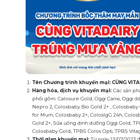
Tên Chương trình khuyến mại: CÙNG VI
Hàng hóa, dịch vụ khuyến mại:
Các sản phẩ
phối gồm: Calosure Gold, Oggi Canxi, Oggi dàn
Nepro 2, Colosbaby Bio Gold 2+ , Colosbaby
for Mum, Colosbaby 2+, ColosIgG 24h, Colosb
Gold 2+, Sữa uống dinh dưỡng Oggi Gold, TP
Colosbaby Gold, TPBS Colos Opti, TPBS Vita
Thời gian khuyến mại:
Từ ngày 13/07/2023 đ