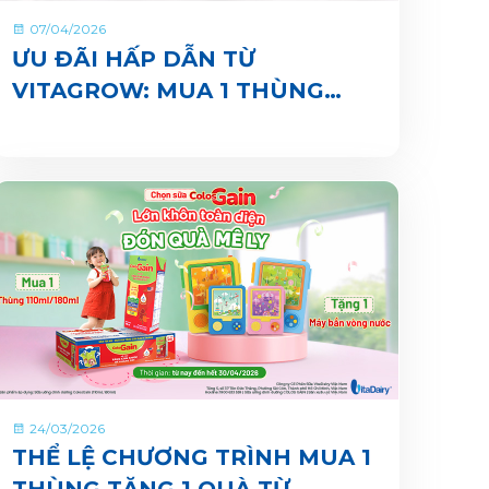
07/04/2026
ƯU ĐÃI HẤP DẪN TỪ
VITAGROW: MUA 1 THÙNG
TẶNG 1 QUÀ
24/03/2026
THỂ LỆ CHƯƠNG TRÌNH MUA 1
THÙNG TẶNG 1 QUÀ TỪ