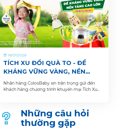
16/01/2026
TÍCH XU ĐỔI QUÀ TO - ĐỀ
KHÁNG VỮNG VÀNG, NỀN
TẢNG CAO LỚN CÙNG SỮA
Nhãn hàng ColosBaby xin trân trọng gửi đến
BỘT PHA SẴN COLOSBABY
Khách hàng chương trình khuyến mại Tích Xu
Đổi Quà To - Đề Kháng Vững Vàng, Nền Tảng
Cao Lớn. Thông tin Chương trình khuyến mại
dành cho Khách hàng trên ứng dụng VitaDairy
Những câu hỏi
Đổi muỗng nhận quà như sau:
thường gặp