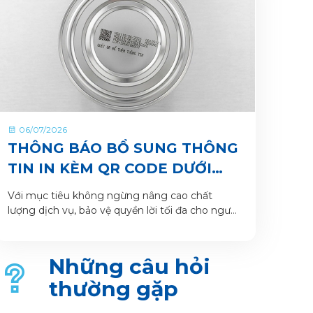
06/07/2026
THÔNG BÁO BỔ SUNG THÔNG
TIN IN KÈM QR CODE DƯỚI
ĐÁY LON VÀ HỘP SẢN PHẨM
Với mục tiêu không ngừng nâng cao chất
lượng dịch vụ, bảo vệ quyền lời tối đa cho người
tiêu dùng và giúp khách hàng xác thực sản
phẩm. VitaDairy xin thông báo bổ sung nội
dung in dưới đáy lon và hộp sản phẩm chi tiết
Những câu hỏi
như sau:
thường gặp