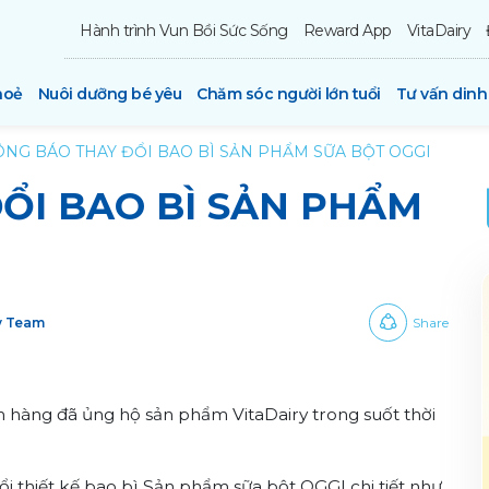
Hành trình Vun Bồi Sức Sống
Reward App
VitaDairy
hoẻ
Nuôi dưỡng bé yêu
Chăm sóc người lớn tuổi
Tư vấn din
NG BÁO THAY ĐỔI BAO BÌ SẢN PHẨM SỮA BỘT OGGI
ỔI BAO BÌ SẢN PHẨM
ry Team
Share
 hàng đã ủng hộ sản phẩm VitaDairy trong suốt thời
đổi thiết kế bao bì Sản phẩm sữa bột OGGI chi tiết như