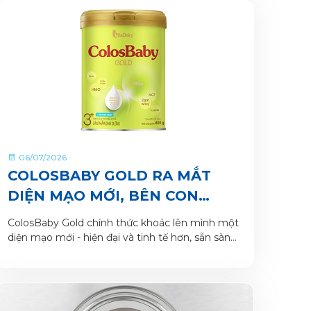
06/07/2026
COLOSBABY GOLD RA MẮT
DIỆN MẠO MỚI, BÊN CON
TRONG HÀNH TRÌNH LỚN
ColosBaby Gold chính thức khoác lên mình một
KHÔN
diện mạo mới - hiện đại và tinh tế hơn, sẵn sàng
là người bạn đồng hành cùng mẹ nâng niu hành
trình khôn lớn của bé yêu.