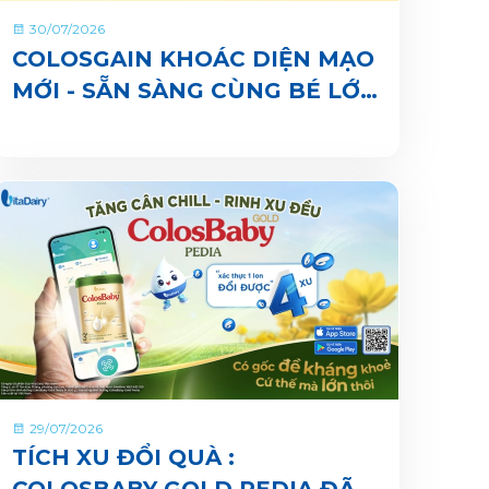
30/07/2026
COLOSGAIN KHOÁC DIỆN MẠO
MỚI - SẴN SÀNG CÙNG BÉ LỚN
KHOẺ ĐỦ CÂN, VUI ĐI NHÀ
TRẺ
29/07/2026
TÍCH XU ĐỔI QUÀ :
COLOSBABY GOLD PEDIA ĐÃ