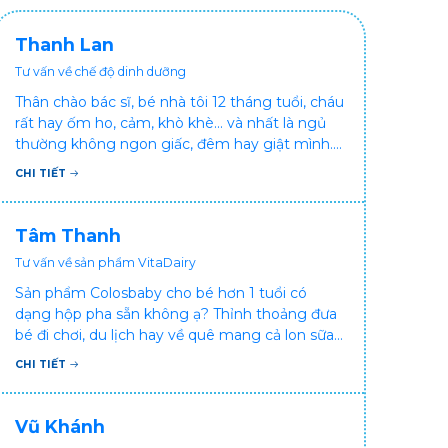
Thanh Lan
Tư vấn về chế độ dinh dưỡng
Thân chào bác sĩ, bé nhà tôi 12 tháng tuổi, cháu
rất hay ốm ho, cảm, khò khè... và nhất là ngủ
thường không ngon giấc, đêm hay giật mình.
Vậy xin hỏi bác sĩ, bé bị tình trạng vậy nên làm
CHI TIẾT
sao để con khỏe mạnh và ngủ ngon giấc hơn
ạ? Thấy cháu vậy gia đình ai cũng xót, mẹ cũng
cực vì chăm cháu hay ốm ạ?. Cảm ơn bác sĩ.
Tâm Thanh
Tư vấn về sản phẩm VitaDairy
Sản phẩm Colosbaby cho bé hơn 1 tuổi có
dạng hộp pha sẵn không ạ? Thỉnh thoảng đưa
bé đi chơi, du lịch hay về quê mang cả lon sữa
khá bất tiện mà mình không muốn đổi cho bé
CHI TIẾT
dùng sữa tươi hộp khác sợ bé nạ sữa ảnh
hưởng sức khỏe!
Vũ Khánh