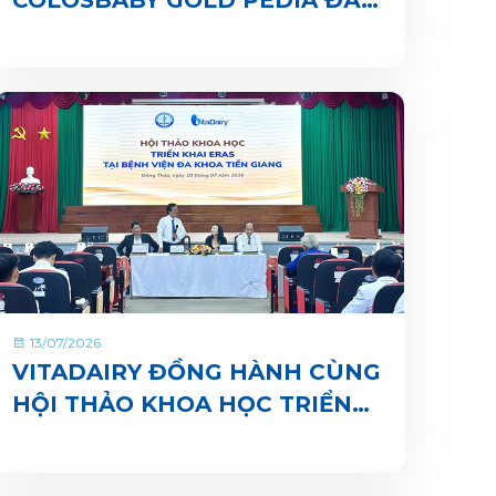
CHÍNH THỨC CÓ MẶT TRÊN
ỨNG DỤNG VITADAIRY ĐỔI
MUỖNG NHẬN QUÀ CHUNG
TAY VUN BỒI HÀNH TINH
XANH
13/07/2026
VITADAIRY ĐỒNG HÀNH CÙNG
HỘI THẢO KHOA HỌC TRIỂN
KHAI ERAS TẠI BỆNH VIỆN ĐA
KHOA TIỀN GIANG