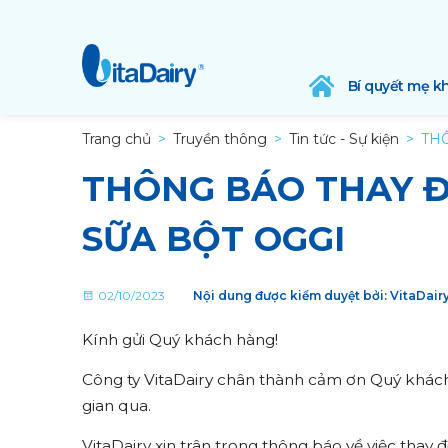
Bí quyết mẹ k
Trang chủ
Truyền thông
Tin tức - Sự kiện
THÔ
THÔNG BÁO THAY Đ
SỮA BỘT OGGI
02/10/2023
Nội dung được kiểm duyệt bởi: VitaDai
Kính gửi Quý khách hàng!
Công ty VitaDairy chân thành cảm ơn Quý khách
gian qua.
VitaDairy xin trân trọng thông báo về việc thay 