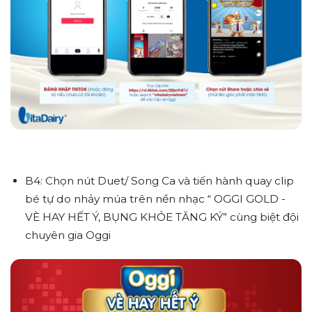
B4:
Chọn nút Duet/ Song Ca và tiến hành quay clip
bé tự do nhảy múa trên nền nhạc “ OGGI GOLD -
VÈ HAY HẾT Ý, BỤNG KHỎE TĂNG KÝ” cùng biệt đội
chuyên gia Oggi