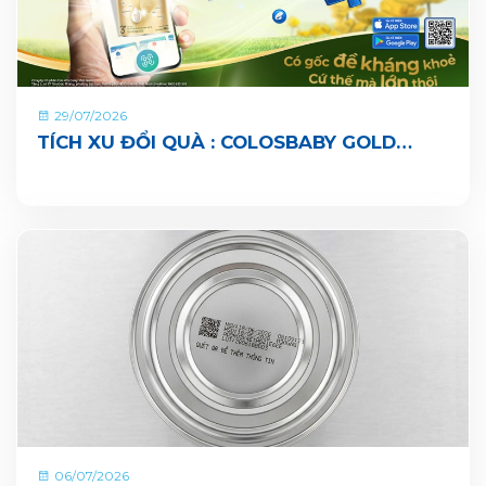
29/07/2026
TÍCH XU ĐỔI QUÀ : COLOSBABY GOLD
PEDIA ĐÃ CHÍNH THỨC CÓ MẶT TRÊN ỨNG
DỤNG VITADAIRY ĐỔI MUỖNG NHẬN QUÀ
CHUNG TAY VUN BỒI HÀNH TINH XANH
06/07/2026