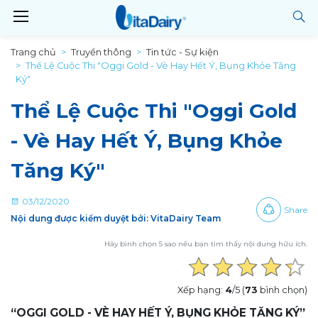
Trang chủ
Truyền thông
Tin tức - Sự kiện
Thể Lệ Cuộc Thi "Oggi Gold - Vè Hay Hết Ý, Bụng Khỏe Tăng
Ký"
Thể Lệ Cuộc Thi "Oggi Gold
- Vè Hay Hết Ý, Bụng Khỏe
Tăng Ký"
03/12/2020
Share
Nội dung được kiểm duyệt bởi: VitaDairy Team
Hãy bình chọn 5 sao nếu bạn tìm thấy nội dung hữu ích.
Xếp hạng:
4
/5 (
73
bình chọn)
“OGGI GOLD - VÈ HAY HẾT Ý, BỤNG KHỎE TĂNG KÝ”