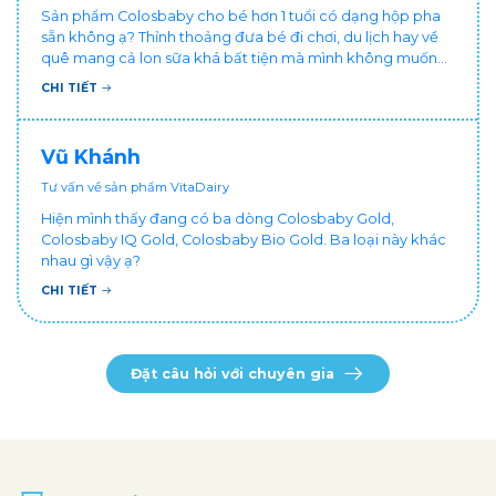
Sản phẩm Colosbaby cho bé hơn 1 tuổi có dạng hộp pha
sẵn không ạ? Thỉnh thoảng đưa bé đi chơi, du lịch hay về
quê mang cả lon sữa khá bất tiện mà mình không muốn
đổi cho bé dùng sữa tươi hộp khác sợ bé nạ sữa ảnh
CHI TIẾT
hưởng sức khỏe!
Vũ Khánh
Tư vấn về sản phẩm VitaDairy
Hiện mình thấy đang có ba dòng Colosbaby Gold,
Colosbaby IQ Gold, Colosbaby Bio Gold. Ba loại này khác
nhau gì vậy ạ?
CHI TIẾT
Đặt câu hỏi với chuyên gia