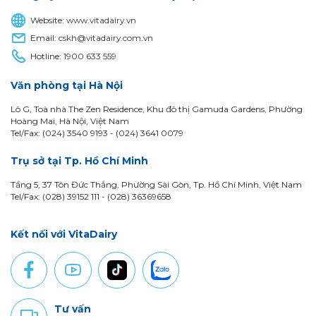
Website:
www.vitadairy.vn
Email:
cskh@vitadairy.com.vn
Hotline:
1900 633 559
Văn phòng tại Hà Nội
Lô G, Toà nhà The Zen Residence, Khu đô thị Gamuda Gardens, Phường
Hoàng Mai, Hà Nội, Việt Nam
Tel/Fax: (024) 3540 9193 -
(024) 3641 0079
Trụ sở tại Tp. Hồ Chí Minh
Tầng 5, 37 Tôn Đức Thắng, Phường Sài Gòn, Tp. Hồ Chí Minh, Việt Nam
Tel/Fax: (028) 39152 111 - (028) 36369658
Kết nối với VitaDairy
Tư vấn