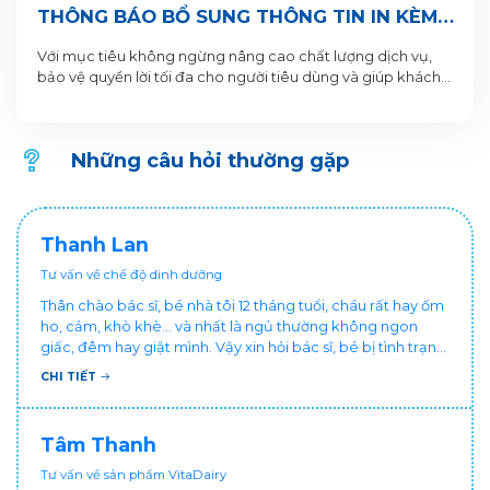
THÔNG BÁO BỔ SUNG THÔNG TIN IN KÈM
QR CODE DƯỚI ĐÁY LON VÀ HỘP SẢN
Với mục tiêu không ngừng nâng cao chất lượng dịch vụ,
PHẨM
bảo vệ quyền lời tối đa cho người tiêu dùng và giúp khách
hàng xác thực sản phẩm. VitaDairy xin thông báo bổ sung
nội dung in dưới đáy lon và hộp sản phẩm chi tiết như sau:
Những câu hỏi thường gặp
Thanh Lan
Tư vấn về chế độ dinh dưỡng
Thân chào bác sĩ, bé nhà tôi 12 tháng tuổi, cháu rất hay ốm
ho, cảm, khò khè... và nhất là ngủ thường không ngon
giấc, đêm hay giật mình. Vậy xin hỏi bác sĩ, bé bị tình trạng
vậy nên làm sao để con khỏe mạnh và ngủ ngon giấc hơn
CHI TIẾT
ạ? Thấy cháu vậy gia đình ai cũng xót, mẹ cũng cực vì
chăm cháu hay ốm ạ?. Cảm ơn bác sĩ.
Tâm Thanh
Tư vấn về sản phẩm VitaDairy