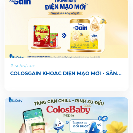
30/07/2026
COLOSGAIN KHOÁC DIỆN MẠO MỚI - SẴN
SÀNG CÙNG BÉ LỚN KHOẺ ĐỦ CÂN, VUI ĐI
NHÀ TRẺ