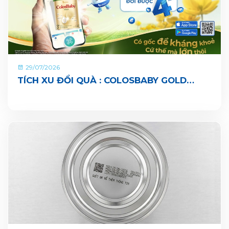
29/07/2026
TÍCH XU ĐỔI QUÀ : COLOSBABY GOLD
PEDIA ĐÃ CHÍNH THỨC CÓ MẶT TRÊN ỨNG
DỤNG VITADAIRY ĐỔI MUỖNG NHẬN QUÀ
CHUNG TAY VUN BỒI HÀNH TINH XANH