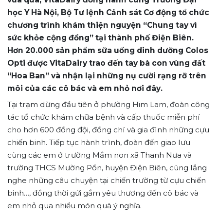
học Y Hà Nội, Bộ Tư lệnh Cảnh sát Cơ động tổ chức
chương trình khám thiện nguyện “Chung tay vì
sức khỏe cộng đồng” tại thành phố Điện Biên.
Hơn 20.000 sản phẩm sữa uống dinh dưỡng Colos
Opti được VitaDairy trao đến tay bà con vùng đất
“Hoa Ban” và nhận lại những nụ cười rạng rỡ trên
môi của các cô bác và em nhỏ nơi đây.
Tại trạm dừng đầu tiên ở phường Him Lam, đoàn công
tác tổ chức khám chữa bệnh và cấp thuốc miễn phí
cho hơn 600 đồng đội, đồng chí và gia đình những cựu
chiến binh. Tiếp tục hành trình, đoàn đến giao lưu
cùng các em ở trường Mầm non xã Thanh Nưa và
trường THCS Mường Pồn, huyện Điện Biên, cùng lắng
nghe những câu chuyện tại chiến trường từ cựu chiến
binh…, đồng thời gửi gắm yêu thương đến cô bác và
em nhỏ qua nhiều món quà ý nghĩa.