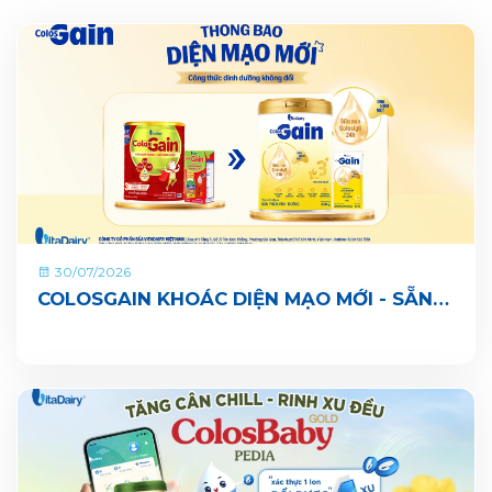
30/07/2026
COLOSGAIN KHOÁC DIỆN MẠO MỚI - SẴN
SÀNG CÙNG BÉ LỚN KHOẺ ĐỦ CÂN, VUI ĐI
NHÀ TRẺ