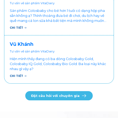
Tư vấn về sản phẩm VitaDairy
Sản phẩm Colosbaby cho bé hơn 1 tuổi có dạng hộp pha
sẵn không ạ? Thỉnh thoảng đưa bé đi chơi, du lịch hay về
quê mang cả lon sữa khá bất tiện mà mình không muốn
đổi cho bé dùng sữa tươi hộp khác sợ bé nạ sữa ảnh
CHI TIẾT
hưởng sức khỏe!
Vũ Khánh
Tư vấn về sản phẩm VitaDairy
Hiện mình thấy đang có ba dòng Colosbaby Gold,
Colosbaby IQ Gold, Colosbaby Bio Gold. Ba loại này khác
nhau gì vậy ạ?
CHI TIẾT
Đặt câu hỏi với chuyên gia