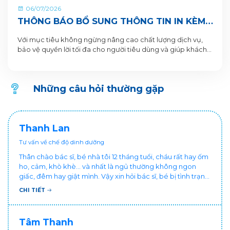
06/07/2026
THÔNG BÁO BỔ SUNG THÔNG TIN IN KÈM
QR CODE DƯỚI ĐÁY LON VÀ HỘP SẢN
Với mục tiêu không ngừng nâng cao chất lượng dịch vụ,
PHẨM
bảo vệ quyền lời tối đa cho người tiêu dùng và giúp khách
hàng xác thực sản phẩm. VitaDairy xin thông báo bổ sung
nội dung in dưới đáy lon và hộp sản phẩm chi tiết như sau:
Những câu hỏi thường gặp
Thanh Lan
Tư vấn về chế độ dinh dưỡng
Thân chào bác sĩ, bé nhà tôi 12 tháng tuổi, cháu rất hay ốm
ho, cảm, khò khè... và nhất là ngủ thường không ngon
giấc, đêm hay giật mình. Vậy xin hỏi bác sĩ, bé bị tình trạng
vậy nên làm sao để con khỏe mạnh và ngủ ngon giấc hơn
CHI TIẾT
ạ? Thấy cháu vậy gia đình ai cũng xót, mẹ cũng cực vì
chăm cháu hay ốm ạ?. Cảm ơn bác sĩ.
Tâm Thanh