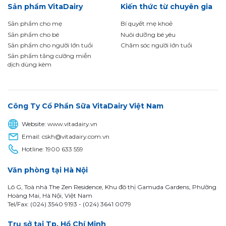
Sản phẩm VitaDairy
Kiến thức từ chuyên gia
Sản phẩm cho mẹ
Bí quyết mẹ khoẻ
Sản phẩm cho bé
Nuôi dưỡng bé yêu
Sản phẩm cho người lớn tuổi
Chăm sóc người lớn tuổi
Sản phẩm tăng cường miễn
dịch dùng kèm
Công Ty Cổ Phần Sữa VitaDairy Việt Nam
Website:
www.vitadairy.vn
Email:
cskh@vitadairy.com.vn
Hotline:
1900 633 559
Văn phòng tại Hà Nội
Lô G, Toà nhà The Zen Residence, Khu đô thị Gamuda Gardens, Phường
Hoàng Mai, Hà Nội, Việt Nam
Tel/Fax: (024) 3540 9193 -
(024) 3641 0079
Trụ sở tại Tp. Hồ Chí Minh