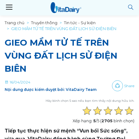
Trang chủ
Truyền thông
Tin tức - Sự kiện
GIEO MẦM TỬ TẾ TRÊN VÙNG ĐẤT LỊCH SỬ ĐIỆN BIÊN
GIEO MẦM TỬ TẾ TRÊN
VÙNG ĐẤT LỊCH SỬ ĐIỆN
BIÊN
16/04/2024
Share
Nội dung được kiểm duyệt bởi: VitaDairy Team
Hãy bình chọn 5 sao nếu bạn tìm thấy nội dung hữu ích.
Xếp hạng:
5
/5 (
2705
bình chọn)
Tiếp tục thực hiện sứ mệnh “Vun bồi Sức sống”,
vừa qua, VitaDairy đồng hành cùng Trường Đại