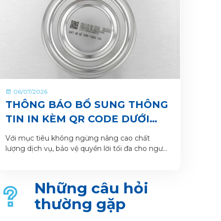
06/07/2026
THÔNG BÁO BỔ SUNG THÔNG
TIN IN KÈM QR CODE DƯỚI
ĐÁY LON VÀ HỘP SẢN PHẨM
Với mục tiêu không ngừng nâng cao chất
lượng dịch vụ, bảo vệ quyền lời tối đa cho người
tiêu dùng và giúp khách hàng xác thực sản
phẩm. VitaDairy xin thông báo bổ sung nội
dung in dưới đáy lon và hộp sản phẩm chi tiết
Những câu hỏi
như sau:
thường gặp