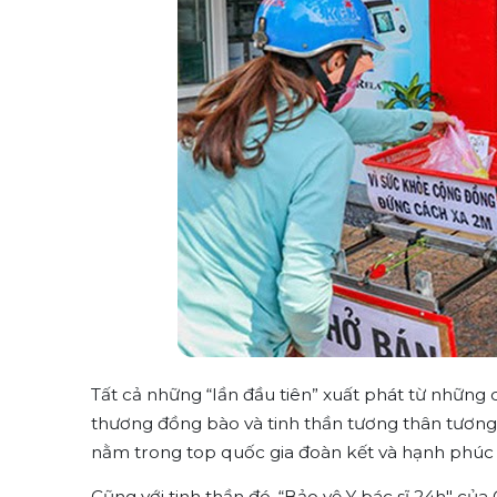
Tất cả những “lần đầu tiên” xuất phát từ những
thương đồng bào và tinh thần tương thân tương á
nằm trong top quốc gia đoàn kết và hạnh phúc n
Cũng với tinh thần đó, “Bảo vệ Y bác sĩ 24h" củ