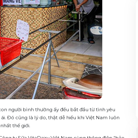
 con người bình thường ấy đều bắt đầu từ tình yêu
i. Đó cũng là lý do, thật dễ hiểu khi Việt Nam luôn
hất thế giới.
a Công ty Sữa VitaDairy Việt Nam cùng thông điệp “bảo