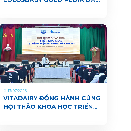
CHÍNH THỨC CÓ MẶT TRÊN
ỨNG DỤNG VITADAIRY ĐỔI
MUỖNG NHẬN QUÀ CHUNG
TAY VUN BỒI HÀNH TINH
XANH
13/07/2026
VITADAIRY ĐỒNG HÀNH CÙNG
HỘI THẢO KHOA HỌC TRIỂN
KHAI ERAS TẠI BỆNH VIỆN ĐA
KHOA TIỀN GIANG