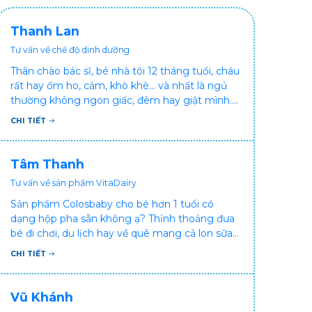
Thanh Lan
Tư vấn về chế độ dinh dưỡng
Thân chào bác sĩ, bé nhà tôi 12 tháng tuổi, cháu
rất hay ốm ho, cảm, khò khè... và nhất là ngủ
thường không ngon giấc, đêm hay giật mình.
Vậy xin hỏi bác sĩ, bé bị tình trạng vậy nên làm
CHI TIẾT
sao để con khỏe mạnh và ngủ ngon giấc hơn
ạ? Thấy cháu vậy gia đình ai cũng xót, mẹ cũng
cực vì chăm cháu hay ốm ạ?. Cảm ơn bác sĩ.
Tâm Thanh
Tư vấn về sản phẩm VitaDairy
Sản phẩm Colosbaby cho bé hơn 1 tuổi có
dạng hộp pha sẵn không ạ? Thỉnh thoảng đưa
bé đi chơi, du lịch hay về quê mang cả lon sữa
khá bất tiện mà mình không muốn đổi cho bé
CHI TIẾT
dùng sữa tươi hộp khác sợ bé nạ sữa ảnh
hưởng sức khỏe!
Vũ Khánh