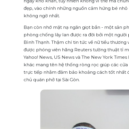
ngày khó khăn, tuy nhiên không vì thế mà chúng
đẹp, vào chính những nguồn cảm hứng bé nhỏ qu
không ngờ nhất.
Bạn còn nhớ mặt nạ ngăn giọt bắn - một sản ph
phòng chống lây lan được ra đời bởi một người
Bình Thạnh. Thậm chí tin tức về nữ tiểu thương 
được phóng viên hãng Reuters tường thuật tỉ mỉ
Yahoo! News, US News và The New York Times k
khác mang tên hệ thống ròng rọc giúp các cửa
trực tiếp nhằm đảm bảo khoảng cách tốt nhất đ
chủ quán phở tại Sài Gòn.