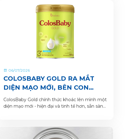
06/07/2026
COLOSBABY GOLD RA MẮT
DIỆN MẠO MỚI, BÊN CON
TRONG HÀNH TRÌNH LỚN
ColosBaby Gold chính thức khoác lên mình một
KHÔN
diện mạo mới - hiện đại và tinh tế hơn, sẵn sàng
là người bạn đồng hành cùng mẹ nâng niu hành
trình khôn lớn của bé yêu.