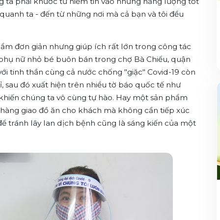
 ta phải khước từ niềm tin vào những năng lượng tốt
anh ta - đến từ những nơi mà cả bạn và tôi đều
ẩm đơn giản nhưng giúp ích rất lớn trong công tác
 phụ nữ nhỏ bé buôn bán trong chợ Bà Chiểu, quận
với tinh thần cùng cả nước chống "giặc" Covid-19 còn
, sau đó xuất hiện trên nhiều tờ báo quốc tế như
hiến chúng ta vô cùng tự hào. Hay một sản phẩm
 hàng giao đồ ăn cho khách mà không cần tiếp xúc
ể tránh lây lan dịch bệnh cũng là sáng kiến của một