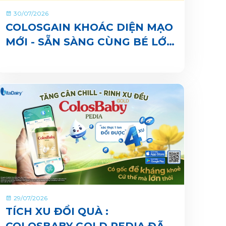
30/07/2026
COLOSGAIN KHOÁC DIỆN MẠO
MỚI - SẴN SÀNG CÙNG BÉ LỚN
KHOẺ ĐỦ CÂN, VUI ĐI NHÀ
TRẺ
29/07/2026
TÍCH XU ĐỔI QUÀ :
COLOSBABY GOLD PEDIA ĐÃ