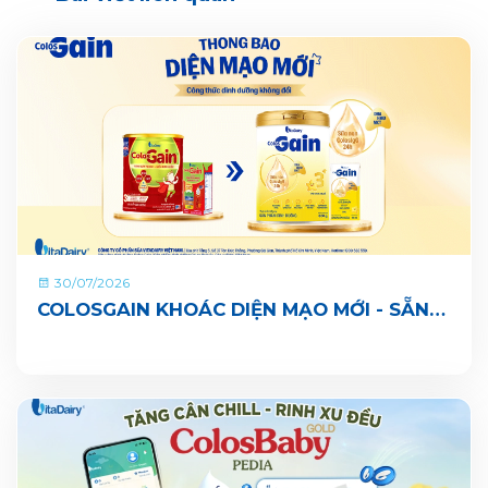
30/07/2026
COLOSGAIN KHOÁC DIỆN MẠO MỚI - SẴN
SÀNG CÙNG BÉ LỚN KHOẺ ĐỦ CÂN, VUI ĐI
NHÀ TRẺ