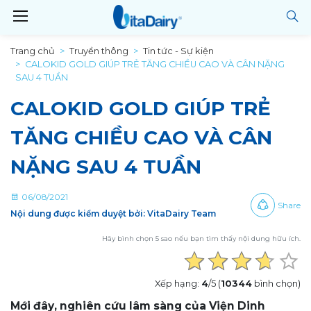
Trang chủ
Truyền thông
Tin tức - Sự kiện
CALOKID GOLD GIÚP TRẺ TĂNG CHIỀU CAO VÀ CÂN NẶNG
SAU 4 TUẦN
CALOKID GOLD GIÚP TRẺ
TĂNG CHIỀU CAO VÀ CÂN
NẶNG SAU 4 TUẦN
06/08/2021
Share
Nội dung được kiểm duyệt bởi: VitaDairy Team
Hãy bình chọn 5 sao nếu bạn tìm thấy nội dung hữu ích.
Xếp hạng:
4
/5 (
10344
bình chọn)
Mới đây, nghiên cứu lâm sàng của Viện Dinh