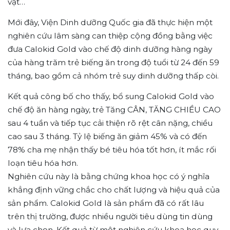
vặt…
Mới đây, Viện Dinh dưỡng Quốc gia đã thực hiện một
nghiên cứu lâm sàng can thiệp cộng đồng bằng việc
đưa Calokid Gold vào chế độ dinh dưỡng hàng ngày
của hàng trăm trẻ biếng ăn trong độ tuổi từ 24 đến 59
tháng, bao gồm cả nhóm trẻ suy dinh dưỡng thấp còi.
Kết quả công bố cho thấy, bổ sung Calokid Gold vào
chế độ ăn hàng ngày, trẻ Tăng CÂN, TĂNG CHIỀU CAO
sau 4 tuần và tiếp tục cải thiện rõ rệt cân nặng, chiều
cao sau 3 tháng. Tỷ lệ biếng ăn giảm 45% và có đến
78% cha mẹ nhận thấy bé tiêu hóa tốt hơn, ít mắc rối
loạn tiêu hóa hơn.
Nghiên cứu này là bằng chứng khoa học có ý nghĩa
khẳng định vững chắc cho chất lượng và hiệu quả của
sản phẩm. Calokid Gold là sản phẩm đã có rất lâu
trên thị trường, được nhiều người tiêu dùng tin dùng
và lựa chọn. Kết quả từ một nghiên cứu khoa học quy