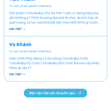
Tư vấn về sản phẩm VitaDairy
Sản phẩm Colosbaby cho bé hơn 1 tuổi có dạng hộp pha
sẵn không ạ? Thỉnh thoảng đưa bé đi chơi, du lịch hay về
quê mang cả lon sữa khá bất tiện mà mình không muốn
đổi cho bé dùng sữa tươi hộp khác sợ bé nạ sữa ảnh
CHI TIẾT
hưởng sức khỏe!
Vũ Khánh
Tư vấn về sản phẩm VitaDairy
Hiện mình thấy đang có ba dòng Colosbaby Gold,
Colosbaby IQ Gold, Colosbaby Bio Gold. Ba loại này khác
nhau gì vậy ạ?
CHI TIẾT
Đặt câu hỏi với chuyên gia