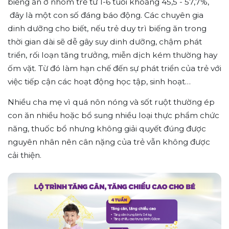
biếng ăn ở nhóm trẻ từ 1-6 tuổi khoảng 45,5 - 57,7%,
đây là một con số đáng báo động. Các chuyên gia
dinh dưỡng cho biết, nếu trẻ duy trì biếng ăn trong
thời gian dài sẽ dễ gây suy dinh dưỡng, chậm phát
triển, rối loạn tăng trưởng, miễn dịch kém thường hay
ốm vặt. Từ đó làm hạn chế đến sự phát triển của trẻ với
việc tiếp cận các hoạt động học tập, sinh hoạt…
Nhiều cha mẹ vì quá nôn nóng và sốt ruột thường ép
con ăn nhiều hoặc bổ sung nhiều loại thực phẩm chức
năng, thuốc bổ nhưng không giải quyết đúng được
nguyên nhân nên cân nặng của trẻ vẫn không được
cải thiện.