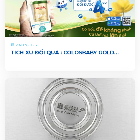
29/07/2026
TÍCH XU ĐỔI QUÀ : COLOSBABY GOLD
PEDIA ĐÃ CHÍNH THỨC CÓ MẶT TRÊN ỨNG
DỤNG VITADAIRY ĐỔI MUỖNG NHẬN QUÀ
CHUNG TAY VUN BỒI HÀNH TINH XANH