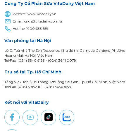
Công Ty Cổ Phần Sữa VitaDairy Việt Nam
Website:
www.vitadairy.vn
Email:
cskh@vitadairy.com.vn
Hotline:
1900 633 559
Văn phòng tại Hà Nội
Lô G, Toà nhà The Zen Residence, Khu đô thị Gamuda Gardens, Phường
Hoàng Mai, Hà Nội, Việt Nam
Tel/Fax: (024) 3540 9193 -
(024) 3641 0079
Trụ sở tại Tp. Hồ Chí Minh
Tầng 5, 37 Tôn Đức Thắng, Phường Sài Gòn, Tp. Hồ Chí Minh, Việt Nam
Tel/Fax: (028) 39152 111 - (028) 36369658
Kết nối với VitaDairy