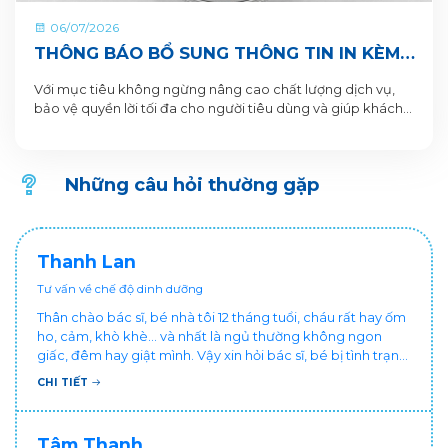
06/07/2026
THÔNG BÁO BỔ SUNG THÔNG TIN IN KÈM
QR CODE DƯỚI ĐÁY LON VÀ HỘP SẢN
Với mục tiêu không ngừng nâng cao chất lượng dịch vụ,
PHẨM
bảo vệ quyền lời tối đa cho người tiêu dùng và giúp khách
hàng xác thực sản phẩm. VitaDairy xin thông báo bổ sung
nội dung in dưới đáy lon và hộp sản phẩm chi tiết như sau:
Những câu hỏi thường gặp
Thanh Lan
Tư vấn về chế độ dinh dưỡng
Thân chào bác sĩ, bé nhà tôi 12 tháng tuổi, cháu rất hay ốm
ho, cảm, khò khè... và nhất là ngủ thường không ngon
giấc, đêm hay giật mình. Vậy xin hỏi bác sĩ, bé bị tình trạng
vậy nên làm sao để con khỏe mạnh và ngủ ngon giấc hơn
CHI TIẾT
ạ? Thấy cháu vậy gia đình ai cũng xót, mẹ cũng cực vì
chăm cháu hay ốm ạ?. Cảm ơn bác sĩ.
Tâm Thanh