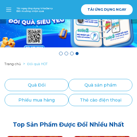
Tải ngay ứng dụng VitaDairy
TẢI ỨNG DỤNG NGAY
Đổi muỗng nhận quà
Trang chủ
Đổi quà HOT
Quà Đổi
Quà sản phẩm
Phiếu mua hàng
Thẻ cào điện thoại
Top Sản Phẩm Được Đổi Nhiều Nhất