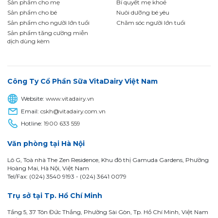
Sản phẩm cho mẹ
Bí quyết mẹ khoẻ
Sản phẩm cho bé
Nuôi dưỡng bé yêu
Sản phẩm cho người lớn tuổi
Chăm sóc người lớn tuổi
Sản phẩm tăng cường miễn
dịch dùng kèm
Công Ty Cổ Phần Sữa VitaDairy Việt Nam
Website:
www.vitadairy.vn
Email:
cskh@vitadairy.com.vn
Hotline:
1900 633 559
Văn phòng tại Hà Nội
Lô G, Toà nhà The Zen Residence, Khu đô thị Gamuda Gardens, Phường
Hoàng Mai, Hà Nội, Việt Nam
Tel/Fax: (024) 3540 9193 -
(024) 3641 0079
Trụ sở tại Tp. Hồ Chí Minh
Tầng 5, 37 Tôn Đức Thắng, Phường Sài Gòn, Tp. Hồ Chí Minh, Việt Nam