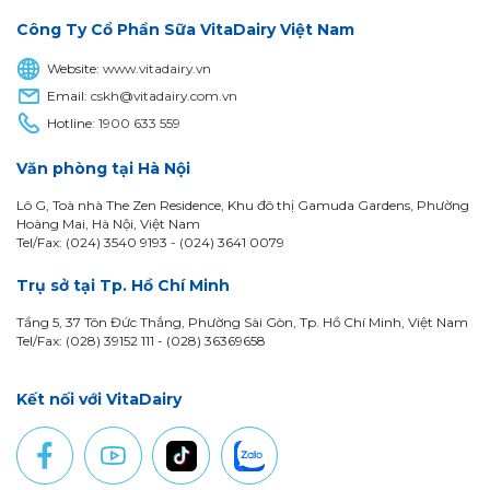
Công Ty Cổ Phần Sữa VitaDairy Việt Nam
Website:
www.vitadairy.vn
Email:
cskh@vitadairy.com.vn
Hotline:
1900 633 559
Văn phòng tại Hà Nội
Lô G, Toà nhà The Zen Residence, Khu đô thị Gamuda Gardens, Phường
Hoàng Mai, Hà Nội, Việt Nam
Tel/Fax: (024) 3540 9193 -
(024) 3641 0079
Trụ sở tại Tp. Hồ Chí Minh
Tầng 5, 37 Tôn Đức Thắng, Phường Sài Gòn, Tp. Hồ Chí Minh, Việt Nam
Tel/Fax: (028) 39152 111 - (028) 36369658
Kết nối với VitaDairy