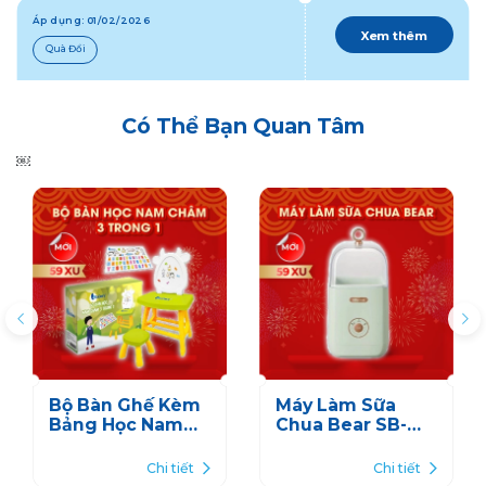
Áp dụng: 01/02/2026
Xem thêm
Quà Đổi
Có Thể Bạn Quan Tâm
￼
Bộ Bàn Ghế Kèm
Máy Làm Sữa
Bảng Học Nam
Chua Bear SB-
Châm
SC12C
Chi tiết
Chi tiết