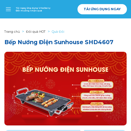
Tải ngay ứng dụng VitaDairy
TẢI ỨNG DỤNG NGAY
Đổi muỗng nhận quà
Trang chủ
Đổi quà HOT
Quà Đổi
Bếp Nướng Điện Sunhouse SHD4607