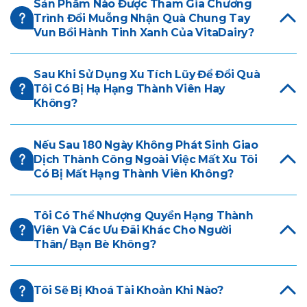
Sản Phẩm Nào Được Tham Gia Chương
Trình Đổi Muỗng Nhận Quà Chung Tay
Vun Bồi Hành Tinh Xanh Của VitaDairy?
Sau Khi Sử Dụng Xu Tích Lũy Để Đổi Quà
Tôi Có Bị Hạ Hạng Thành Viên Hay
Không?
Nếu Sau 180 Ngày Không Phát Sinh Giao
Dịch Thành Công Ngoài Việc Mất Xu Tôi
Có Bị Mất Hạng Thành Viên Không?
Tôi Có Thể Nhượng Quyền Hạng Thành
Viên Và Các Ưu Đãi Khác Cho Người
Thân/ Bạn Bè Không?
Tôi Sẽ Bị Khoá Tài Khoản Khi Nào?