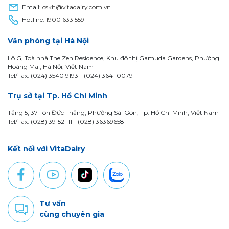
Email:
cskh@vitadairy.com.vn
Hotline:
1900 633 559
Văn phòng tại Hà Nội
Lô G, Toà nhà The Zen Residence, Khu đô thị Gamuda Gardens, Phường
Hoàng Mai, Hà Nội, Việt Nam
Tel/Fax: (024) 3540 9193 -
(024) 3641 0079
Trụ sở tại Tp. Hồ Chí Minh
Tầng 5, 37 Tôn Đức Thắng, Phường Sài Gòn, Tp. Hồ Chí Minh, Việt Nam
Tel/Fax: (028) 39152 111 - (028) 36369658
Kết nối với VitaDairy
Tư vấn
cùng chuyên gia