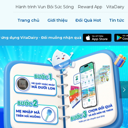
Hành trình Vun Bồi Sức Sống
Reward App
VitaDairy
Trang chủ
Giới thiệu
Đổi Quà Hot
Tin tức
y ứng dụng VitaDairy - Đổi muỗng nhận quà