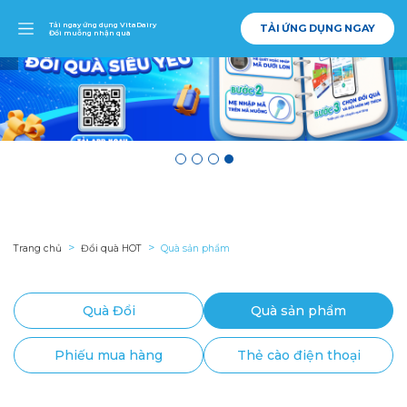
Tải ngay ứng dụng VitaDairy
TẢI ỨNG DỤNG NGAY
Đổi muỗng nhận quà
Trang chủ
Đổi quà HOT
Quà sản phẩm
Quà Đổi
Quà sản phẩm
Phiếu mua hàng
Thẻ cào điện thoại