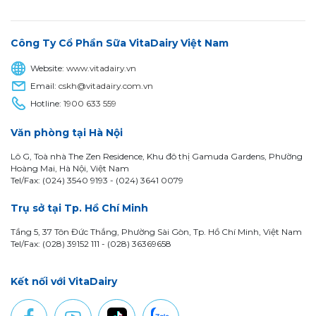
Công Ty Cổ Phần Sữa VitaDairy Việt Nam
Website:
www.vitadairy.vn
Email:
cskh@vitadairy.com.vn
Hotline:
1900 633 559
Văn phòng tại Hà Nội
Lô G, Toà nhà The Zen Residence, Khu đô thị Gamuda Gardens, Phường
Hoàng Mai, Hà Nội, Việt Nam
Tel/Fax: (024) 3540 9193 -
(024) 3641 0079
Trụ sở tại Tp. Hồ Chí Minh
Tầng 5, 37 Tôn Đức Thắng, Phường Sài Gòn, Tp. Hồ Chí Minh, Việt Nam
Tel/Fax: (028) 39152 111 - (028) 36369658
Kết nối với VitaDairy