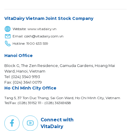
VitaDairy Vietnam Joint Stock Company
Website:
www.vitadairy.vn
Email: cskh@vitadairy.com.vn
Hotline:
1900 633 559
Hanoi Office
Block G, The Zen Residence, Gamuda Gardens, Hoang Mai
Ward, Hanoi, Vietnam
Tel: (024) 3540 9193
Fax: (024) 3641 0079
Ho Chi Minh City Office
Tang 5, 37 Ton Duc Thang, Sai Gon Ward, Ho Chi Minh City, Vietnam
Tel/Fax: (028) 39152 111 - (028) 36369658
Connect with
VitaDairy