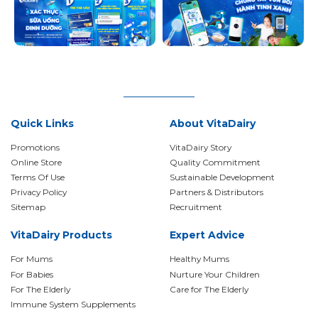
Quick Links
About VitaDairy
Promotions
VitaDairy Story
Online Store
Quality Commitment
Terms Of Use
Sustainable Development
Privacy Policy
Partners & Distributors
Sitemap
Recruitment
VitaDairy Products
Expert Advice
For Mums
Healthy Mums
For Babies
Nurture Your Children
For The Elderly
Care for The Elderly
Immune System Supplements