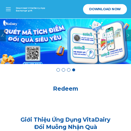
Download VitaDairy App
DOWNLOAD NOW
Exchange gift
Redeem
Giới Thiệu Ứng Dụng VitaDairy
Đổi Muỗng Nhận Quà