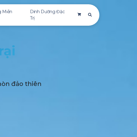
g Miễn
Dinh Dưỡng Đặc
Trị
rại
 hòn đảo thiên