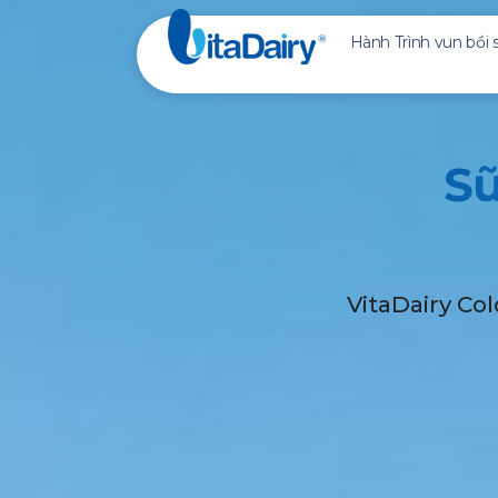
Hành Trình vun bồi
Tiên phong Sữa 
Tiên Phong "Din
Dinh Dưỡng Đặc 
Sữ
VitaDairy Col