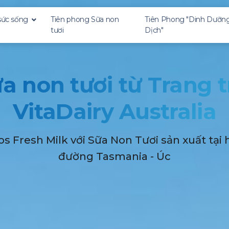
 sức sống
Tiên phong Sữa non
Tiên Phong "Dinh Dưỡn
tươi
Dịch"
non tươi
h Dưỡng Miễn Dịch"
Trị
a non tươi từ Trang t
VitaDairy Australia
os Fresh Milk với Sữa Non Tươi sản xuất tại
đường Tasmania - Úc