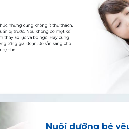
ColosBaby Gold Pedia
Oggi Gold PRO Nutritional Drink
Oggi Gold GROW Nutritional Drink
phúc nhưng cũng không ít thử thách,
chuẩn bị trước. Nếu không có một kế
Oggi Gold SMARTIE Nutritional Drink
m thấy áp lực và bỡ ngỡ. Hãy cùng
ong từng giai đoạn, để sẵn sàng cho
ColosBaby Bio Gold
 mẹ nhé!
ColosBaby Gold D3K2
Nutritional Milk Drink
Colos Gain
Colos DHA+
Colos Opti
Oggi Fruit Milk Drink
Nuôi dưỡng bé yê