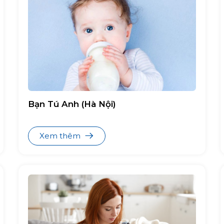
ColosBaby Bio Gold
Colos Fresh Milk
ColosBaby Gold for Mum
Oggi Mum
ColosBaby IQ Gold
Bạn Tú Anh (Hà Nội)
Oggi
Calokid Gold
Xem thêm
Vitagrow
Colos Fresh Milk
Calosure
Nepro