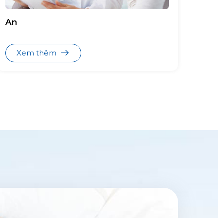
An
Xem thêm