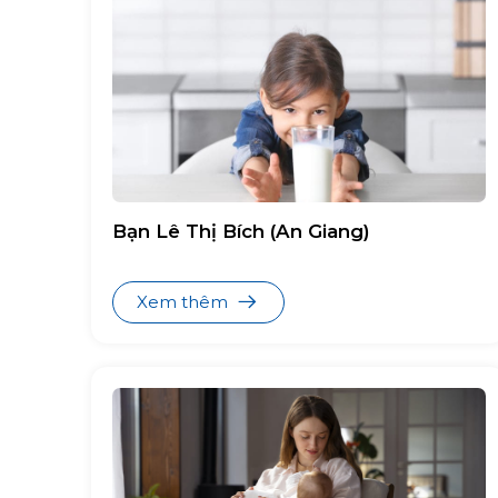
Bạn Lê Thị Bích (An Giang)
Xem thêm