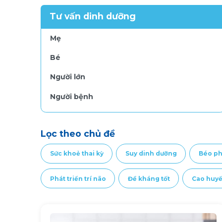
Tư vấn dinh dưỡng
Mẹ
Bé
Người lớn
Người bệnh
Lọc theo chủ đề
Sức khoẻ thai kỳ
Suy dinh dưỡng
Béo ph
Phát triển trí não
Đề kháng tốt
Cao huyế