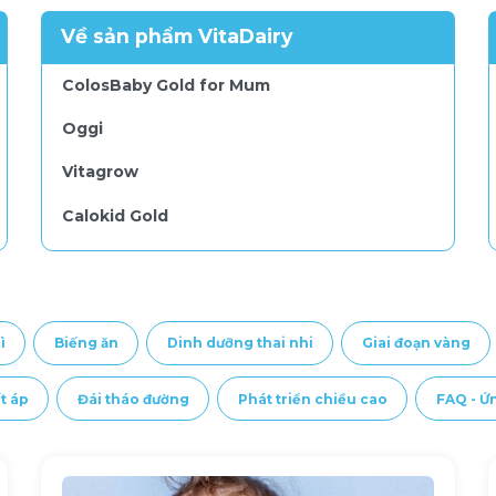
Về sản phẩm VitaDairy
ColosBaby Gold for Mum
Oggi
Vitagrow
Calokid Gold
Oggi Mum
Calosure
ì
Biếng ăn
Dinh dưỡng thai nhi
Giai đoạn vàng
Gluvita
ColosIgG 24h dạng gói
t áp
Đái tháo đường
Phát triển chiều cao
FAQ - Ứ
FOHEPTA
ColosBaby IQ Gold