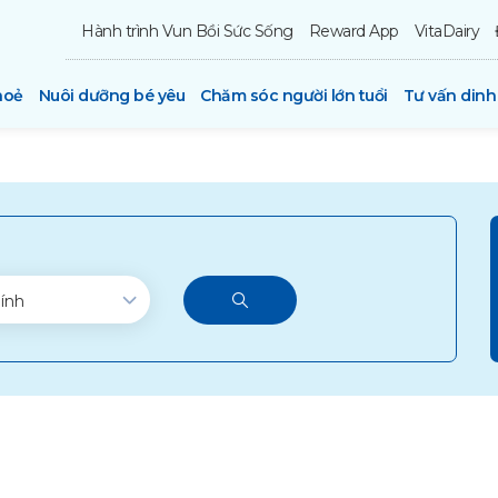
Hành trình Vun Bồi Sức Sống
Reward App
VitaDairy
hoẻ
Nuôi dưỡng bé yêu
Chăm sóc người lớn tuổi
Tư vấn din
ính