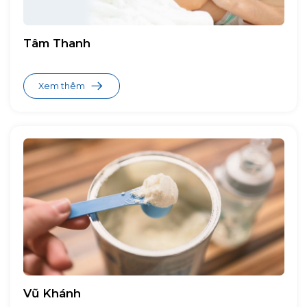
Sữa Uống Dinh Dưỡng
Tâm Thanh
ColosBaby Lactoferrin
Sữa uống dinh dưỡng Oggi Gold PRO
Xem thêm
Sữa uống dinh dưỡng Oggi Gold GROW
Sữa uống dinh dưỡng Oggi Gold SMARTIE
ColosBaby Gold
ColosBaby Lactoferrin
ColosBaby Gold Pedia
Oggi Gold PRO Nutritional Drink
Oggi Gold GROW Nutritional Drink
Oggi Gold SMARTIE Nutritional Drink
Vũ Khánh
ColosBaby Bio Gold