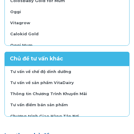
ColosBaby Gold for Mum
Oggi
Vitagrow
Calokid Gold
Oggi Mum
Calosure
Chủ đề tư vấn khác
Gluvita
Tư vấn về chế độ dinh dưỡng
ColosIgG 24h dạng gói
Tư vấn về sản phẩm VitaDairy
FOHEPTA
Thông tin Chương Trình Khuyến Mãi
ColosBaby IQ Gold
Tư vấn điểm bán sản phẩm
ColosBaby Bio Gold
Chương trình Giao Hàng Tận Nơi
Colos Fresh Milk