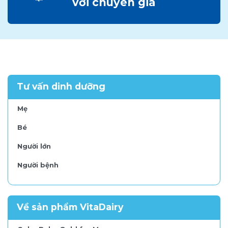
với chuyên gia
Tư vấn dinh dưỡng
Mẹ
Bé
Người lớn
Người bệnh
Về sản phẩm VitaDairy