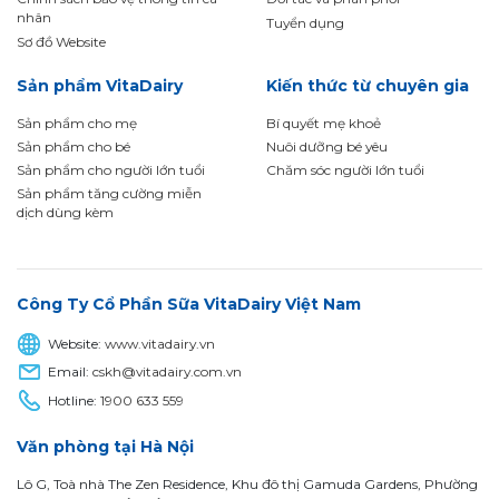
nhân
Tuyển dụng
Sơ đồ Website
Sản phẩm VitaDairy
Kiến thức từ chuyên gia
Sản phẩm cho mẹ
Bí quyết mẹ khoẻ
Sản phẩm cho bé
Nuôi dưỡng bé yêu
Sản phẩm cho người lớn tuổi
Chăm sóc người lớn tuổi
Sản phẩm tăng cường miễn
dịch dùng kèm
Công Ty Cổ Phần Sữa VitaDairy Việt Nam
Website:
www.vitadairy.vn
Email:
cskh@vitadairy.com.vn
Hotline:
1900 633 559
Văn phòng tại Hà Nội
Lô G, Toà nhà The Zen Residence, Khu đô thị Gamuda Gardens, Phường