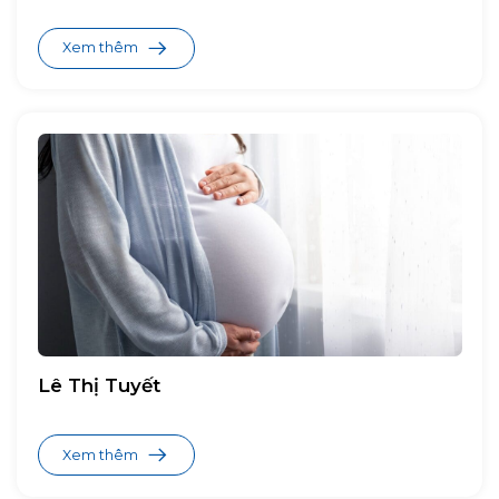
ColosBaby Gold D3K2
Xem thêm
Nutritional Milk Drink
Colos Gain
Colos DHA+
Colos Opti
Oggi Fruit Milk Drink
Lê Thị Tuyết
Xem thêm