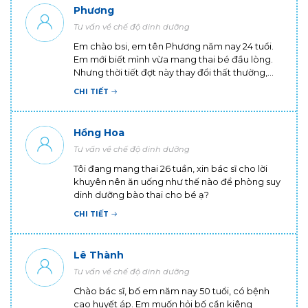
Phương
Tư vấn về chế độ dinh dưỡng
Em chào bsi, em tên Phương năm nay 24 tuổi.
Em mới biết mình vừa mang thai bé đầu lòng.
Nhưng thời tiết đợt này thay đổi thất thường,
em cũng vẫn phải đi làm và tiếp xúc với nhiều
CHI TIẾT
người nên cơ thể rất mệt. Em cũng rất sợ cơ thể
sẽ bị nhiễm bệnh trong giai đoạn này và ảnh
hưởng đến em bé. Nhờ bác sĩ tư vấn giúp em
Hồng Hoa
có cách nào để có thể phòng bệnh tốt khi
Tư vấn về chế độ dinh dưỡng
mang thai không ạ? Em cảm ơn ạ!
Tôi đang mang thai 26 tuần, xin bác sĩ cho lời
khuyên nên ăn uống như thế nào để phòng suy
dinh dưỡng bào thai cho bé ạ?
CHI TIẾT
Lê Thành
Tư vấn về chế độ dinh dưỡng
Chào bác sĩ, bố em năm nay 50 tuổi, có bệnh
cao huyết áp. Em muốn hỏi bố cần kiêng