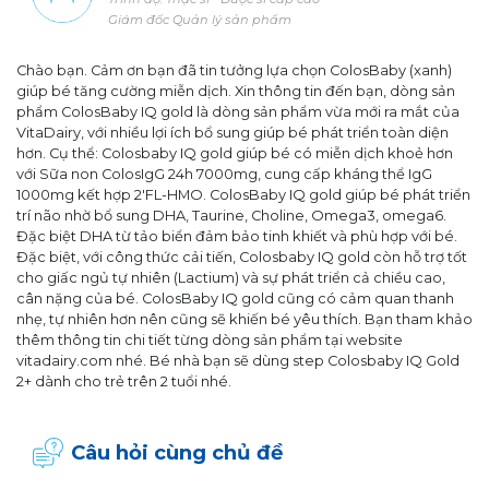
Giám đốc Quản lý sản phẩm
Chào bạn. Cảm ơn bạn đã tin tưởng lựa chọn ColosBaby (xanh)
giúp bé tăng cường miễn dịch. Xin thông tin đến bạn, dòng sản
phẩm ColosBaby IQ gold là dòng sản phẩm vừa mới ra mắt của
VitaDairy, với nhiều lợi ích bổ sung giúp bé phát triển toàn diện
hơn. Cụ thể: Colosbaby IQ gold giúp bé có miễn dịch khoẻ hơn
với Sữa non ColosIgG 24h 7000mg, cung cấp kháng thể IgG
1000mg kết hợp 2'FL-HMO. ColosBaby IQ gold giúp bé phát triển
trí não nhờ bổ sung DHA, Taurine, Choline, Omega3, omega6.
Đặc biệt DHA từ tảo biển đảm bảo tinh khiết và phù hợp với bé.
Đặc biệt, với công thức cải tiến, Colosbaby IQ gold còn hỗ trợ tốt
cho giấc ngủ tự nhiên (Lactium) và sự phát triển cả chiều cao,
cân nặng của bé. ColosBaby IQ gold cũng có cảm quan thanh
nhẹ, tự nhiên hơn nên cũng sẽ khiến bé yêu thích. Bạn tham khảo
thêm thông tin chi tiết từng dòng sản phẩm tại website
vitadairy.com nhé. Bé nhà bạn sẽ dùng step Colosbaby IQ Gold
2+ dành cho trẻ trên 2 tuổi nhé.
Câu hỏi cùng chủ đề