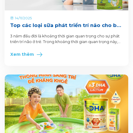
14/11/2025
Top các loại sữa phát triển trí não cho bé
3 tuổi
3 năm đầu đời là khoảng thời gian quan trọng cho sự phát
triển trí não ở trẻ. Trong khoảng thời gian quan trọng này,
dinh dưỡng đóng vai trò then chốt giúp hoàn thiện khả
năng tư duy, học hỏi và ghi nhớ của bé. Do đó, việc bổ
Xem thêm
sung sữa phát triển trí não cho bé là điều cần thiết để đảm
bảo cung cấp đầy đủ dưỡng chất thiết yếu, hỗ trợ bé phát
triển toàn diện.