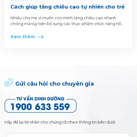
Cách giúp tăng chiều cao tự nhiên cho trẻ
Nhiều cha mẹ vì muốn con mình tăng chiều cao nhanh
chóng mà tùy tiện bổ sung các thực phẩm chức năng hỗ
trợ chiều cao không theo chỉ định của bác sĩ. Điều đó
không những không giúp con phát triển chiều cao mà còn
Xem thêm
ảnh hưởng đến sức khỏe của con trẻ.
Gửi câu hỏi cho chuyên gia
Hãy để lại lời nhắn cho chúng tôi theo thông tin bên dưới