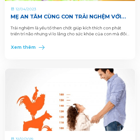
12/04/2023
MẸ AN TÂM CÙNG CON TRẢI NGHỆM VỚI
COLOS DHA+ THÔNG MINH SÁNG TRÍ - ĐỀ
Trải nghiệm là yếu tố then chốt giúp kích thích con phát
KHÁNG KHỎE
triển trí não nhưng vì lo lắng cho sức khỏe của con mà đôi
lúc mẹ ngại “thả con” ra ngoài? Mẹ đừng lo nữa nhé, đã có
giải pháp rồi!
Xem thêm
31/12/2019