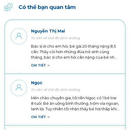
Có thể bạn quan tâm
Nguyễn Thị Mai
Tư vấn về chế độ dinh dưỡng
Bác sĩ ơi cho em hỏi, bé gái 20 tháng nặng 8,5
cân. Thấy còi hơn những đứa trẻ sinh cùng
tháng, bác sĩ cho em hỏi cân nặng của bé như
vậy là có bình thường không? Có cách nào cho
CHI TIẾT
bé tăng cân không ạ? Em cảm ơn ạ!
Ngọc
Tư vấn về chế độ dinh dưỡng
Mến chào chuyên gia, tôi tên Ngọc có 1 bé trai
8 tuổi. Bé ăn uống bình thường, trộm vía ngoan,
lanh lợi. Tuy nhiên tôi nhận thấy bé hơi thấp khi
đứng cùng các bé khác cùng trang lứa. Tôi
CHI TIẾT
muốn hỏi, trẻ 8 tuổi thì cao bao nhiêu là chuẩn,
ba mẹ ko cao thì con có cao được không ạ?