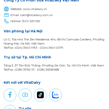
Công Ty Cổ Phần Sữa VitaDairy Việt Nam
Website:
www.vitadairy.vn
Email:
cskh@vitadairy.com.vn
Hotline:
1900 633 559
Văn phòng tại Hà Nội
Lô G, Toà nhà The Zen Residence, Khu đô thị Gamuda Gardens, Phường
Hoàng Mai, Hà Nội, Việt Nam
Tel/Fax: (024) 3540 9193 -
(024) 3641 0079
Trụ sở tại Tp. Hồ Chí Minh
Tầng 5, 37 Tôn Đức Thắng, Phường Sài Gòn, Tp. Hồ Chí Minh, Việt Nam
Tel/Fax: (028) 39152 111 - (028) 36369658
Kết nối với VitaDairy
Tư vấn