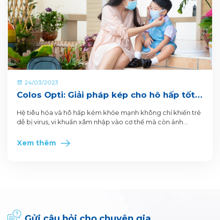
24/03/2023
Colos Opti: Giải pháp kép cho hô hấp tốt -
tiêu hóa khỏe
Hệ tiêu hóa và hô hấp kém khỏe mạnh không chỉ khiến trẻ
dễ bị virus, vi khuẩn xâm nhập vào cơ thể mà còn ảnh
hưởng đến quá trình tăng trưởng và phát triển của trẻ. Tiêu
hóa kém ảnh hưởng đến khẩu vị và khả năng hấp thụ
Xem thêm
dưỡng chất của trẻ
Gửi câu hỏi cho chuyên gia