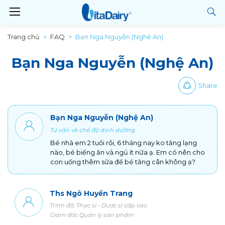
Trang chủ
FAQ
Bạn Nga Nguyễn (Nghệ An)
Bạn Nga Nguyễn (Nghệ An)
Share
Bạn Nga Nguyễn (Nghệ An)
Tư vấn về chế độ dinh dưỡng
Bé nhà em 2 tuổi rồi, 6 tháng nay ko tăng lạng
nào, bé biếng ăn và ngủ ít nữa ạ. Em có nên cho
con uống thêm sữa để bé tăng cân không ạ?
Ths Ngô Huyền Trang
Trình độ: Thạc sĩ - Dược sĩ cấp cao
Giám đốc Quản lý sản phẩm