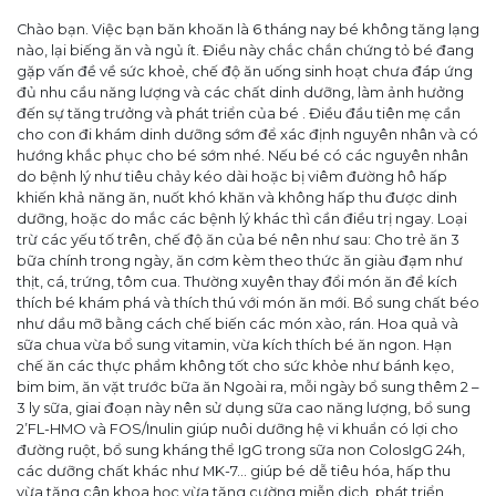
Chào bạn. Việc bạn băn khoăn là 6 tháng nay bé không tăng lạng
nào, lại biếng ăn và ngủ ít. Điều này chắc chắn chứng tỏ bé đang
gặp vấn đề về sức khoẻ, chế độ ăn uống sinh hoạt chưa đáp ứng
đủ nhu cầu năng lượng và các chất dinh dưỡng, làm ảnh hưởng
đến sự tăng trưởng và phát triển của bé . Điều đầu tiên mẹ cần
cho con đi khám dinh dưỡng sớm để xác định nguyên nhân và có
hướng khắc phục cho bé sớm nhé. Nếu bé có các nguyên nhân
do bệnh lý như tiêu chảy kéo dài hoặc bị viêm đường hô hấp
khiến khả năng ăn, nuốt khó khăn và không hấp thu được dinh
dưỡng, hoặc do mắc các bệnh lý khác thì cần điều trị ngay. Loại
trừ các yếu tố trên, chế độ ăn của bé nên như sau: Cho trẻ ăn 3
bữa chính trong ngày, ăn cơm kèm theo thức ăn giàu đạm như
thịt, cá, trứng, tôm cua. Thường xuyên thay đổi món ăn để kích
thích bé khám phá và thích thú với món ăn mới. Bổ sung chất béo
như dầu mỡ bằng cách chế biến các món xào, rán. Hoa quả và
sữa chua vừa bổ sung vitamin, vừa kích thích bé ăn ngon. Hạn
chế ăn các thực phẩm không tốt cho sức khỏe như bánh kẹo,
bim bim, ăn vặt trước bữa ăn Ngoài ra, mỗi ngày bổ sung thêm 2 –
3 ly sữa, giai đoạn này nên sử dụng sữa cao năng lượng, bổ sung
2’FL-HMO và FOS/Inulin giúp nuôi dưỡng hệ vi khuẩn có lợi cho
đường ruột, bổ sung kháng thể IgG trong sữa non ColosIgG 24h,
các dưỡng chất khác như MK-7… giúp bé dễ tiêu hóa, hấp thu
vừa tăng cân khoa học vừa tăng cường miễn dịch, phát triển