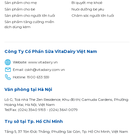
Sản phẩm cho mẹ
Bí quyết mẹ khoẻ
Sản phẩm cho bé
Nuôi dưỡng bé yêu
Sản phẩm cho người lớn tuổi
Chăm sóc người lớn tuổi
Sản phẩm tăng cường miễn
dịch dùng kèm
Công Ty Cổ Phần Sữa VitaDairy Việt Nam
Website:
www.vitadairy.vn
Email:
cskh@vitadairy.com.vn
Hotline:
1900 633 559
Văn phòng tại Hà Nội
Lô G, Toà nhà The Zen Residence, Khu đô thị Gamuda Gardens, Phường
Hoàng Mai, Hà Nội, Việt Nam
Tel/Fax: (024) 3540 9193 -
(024) 3641 0079
Trụ sở tại Tp. Hồ Chí Minh
Tầng 5, 37 Tôn Đức Thắng, Phường Sài Gòn, Tp. Hồ Chí Minh, Việt Nam