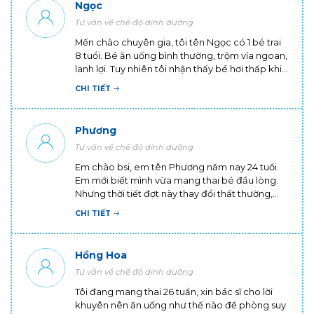
Ngọc
Tư vấn về chế độ dinh dưỡng
Mến chào chuyên gia, tôi tên Ngọc có 1 bé trai
8 tuổi. Bé ăn uống bình thường, trộm vía ngoan,
lanh lợi. Tuy nhiên tôi nhận thấy bé hơi thấp khi
đứng cùng các bé khác cùng trang lứa. Tôi
CHI TIẾT
muốn hỏi, trẻ 8 tuổi thì cao bao nhiêu là chuẩn,
ba mẹ ko cao thì con có cao được không ạ?
Phương
Tư vấn về chế độ dinh dưỡng
Em chào bsi, em tên Phương năm nay 24 tuổi.
Em mới biết mình vừa mang thai bé đầu lòng.
Nhưng thời tiết đợt này thay đổi thất thường,
em cũng vẫn phải đi làm và tiếp xúc với nhiều
CHI TIẾT
người nên cơ thể rất mệt. Em cũng rất sợ cơ thể
sẽ bị nhiễm bệnh trong giai đoạn này và ảnh
hưởng đến em bé. Nhờ bác sĩ tư vấn giúp em
Hồng Hoa
có cách nào để có thể phòng bệnh tốt khi
Tư vấn về chế độ dinh dưỡng
mang thai không ạ? Em cảm ơn ạ!
Tôi đang mang thai 26 tuần, xin bác sĩ cho lời
khuyên nên ăn uống như thế nào để phòng suy