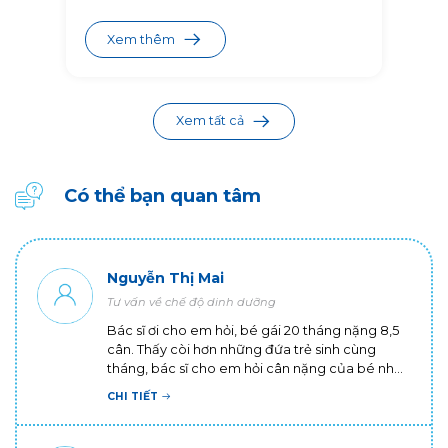
Xem thêm
Xem tất cả
Có thể bạn quan tâm
Nguyễn Thị Mai
Tư vấn về chế độ dinh dưỡng
Bác sĩ ơi cho em hỏi, bé gái 20 tháng nặng 8,5
cân. Thấy còi hơn những đứa trẻ sinh cùng
tháng, bác sĩ cho em hỏi cân nặng của bé như
vậy là có bình thường không? Có cách nào cho
CHI TIẾT
bé tăng cân không ạ? Em cảm ơn ạ!