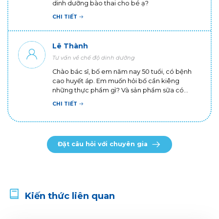
dinh dưỡng bào thai cho bé ạ?
CHI TIẾT
Lê Thành
Tư vấn về chế độ dinh dưỡng
Chào bác sĩ, bố em năm nay 50 tuổi, có bệnh
cao huyết áp. Em muốn hỏi bố cần kiêng
những thực phẩm gì? Và sản phẩm sữa có
thành phần gì thì tốt cho bố ạ? Em cảm ơn bác
CHI TIẾT
sĩ!
Đặt câu hỏi với chuyên gia
Kiến thức liên quan