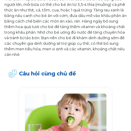
người lớn, mỗi bữa có thể cho bé ăn từ 3,5-4 thìa (muỗng) cà phê
thức ăn như thịt, cá, tôm, cua, hoặc 1 quả trứng. Tăng rau xanh lá
bằng nấu canh cho bé ăn với cơm, đưa dầu mỡ vào khẩu phần ăn
bằng cách chế biến các món ăn xào, rán. Hàng ngày bổ sung
thêm hoa quả tươi cho bé để tăng thêm vitamin và khoáng chất
trong khẩu phần. Nhớ cho bé uống đủ nước để tăng chuyển hóa
và tránh bị táo bón. Bạn nên cho bé đi khám dinh dưỡng sớm để
các chuyên gia dinh dưỡng sẽ trợ giúp cụ thể, có thể bổ sung
thêm men tiêu hóa, men vi sinh và các vitamin, khoáng chất nếu
cần nhé.
Câu hỏi cùng chủ đề