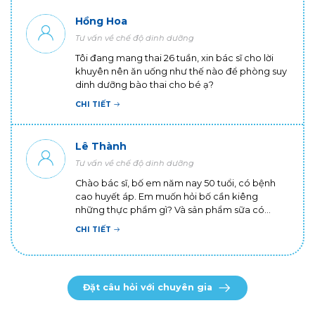
hưởng đến em bé. Nhờ bác sĩ tư vấn giúp em
Hồng Hoa
có cách nào để có thể phòng bệnh tốt khi
Tư vấn về chế độ dinh dưỡng
mang thai không ạ? Em cảm ơn ạ!
Tôi đang mang thai 26 tuần, xin bác sĩ cho lời
khuyên nên ăn uống như thế nào để phòng suy
dinh dưỡng bào thai cho bé ạ?
CHI TIẾT
Lê Thành
Tư vấn về chế độ dinh dưỡng
Chào bác sĩ, bố em năm nay 50 tuổi, có bệnh
cao huyết áp. Em muốn hỏi bố cần kiêng
những thực phẩm gì? Và sản phẩm sữa có
thành phần gì thì tốt cho bố ạ? Em cảm ơn bác
CHI TIẾT
sĩ!
Đặt câu hỏi với chuyên gia