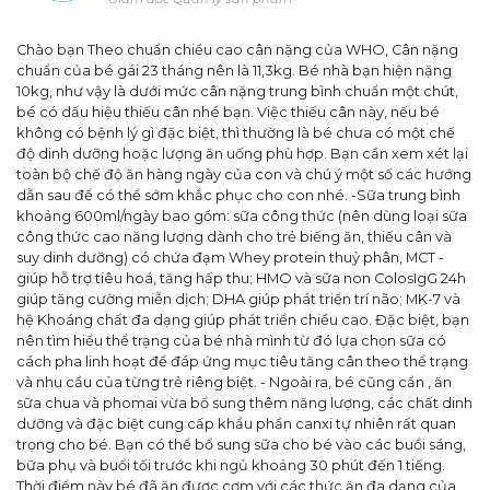
Chào bạn Theo chuẩn chiều cao cân nặng của WHO, Cân nặng
chuẩn của bé gái 23 tháng nên là 11,3kg. Bé nhà bạn hiện nặng
10kg, như vậy là dưới mức cân nặng trung bình chuẩn một chút,
bé có dấu hiệu thiếu cân nhé bạn. Việc thiếu cân này, nếu bé
không có bệnh lý gì đặc biệt, thì thường là bé chưa có một chế
độ dinh dưỡng hoặc lượng ăn uống phù hợp. Bạn cần xem xét lại
toàn bộ chế độ ăn hàng ngày của con và chú ý một số các hướng
dẫn sau để có thể sớm khắc phục cho con nhé. -Sữa trung bình
khoảng 600ml/ngày bao gồm: sữa công thức (nên dùng loại sữa
công thức cao năng lượng dành cho trẻ biếng ăn, thiếu cân và
suy dinh dưỡng) có chứa đạm Whey protein thuỷ phân, MCT -
giúp hỗ trợ tiêu hoá, tăng hấp thu; HMO và sữa non ColosIgG 24h
giúp tăng cường miễn dịch; DHA giúp phát triển trí não; MK-7 và
hệ Khoáng chất đa dạng giúp phát triển chiều cao. Đặc biệt, bạn
nên tìm hiểu thể trạng của bé nhà mình từ đó lựa chọn sữa có
cách pha linh hoạt để đáp ứng mục tiêu tăng cân theo thể trạng
và nhu cầu của từng trẻ riêng biệt. - Ngoài ra, bé cũng cần , ăn
sữa chua và phomai vừa bổ sung thêm năng lượng, các chất dinh
dưỡng và đặc biệt cung cấp khẩu phần canxi tự nhiên rất quan
trọng cho bé. Bạn có thể bổ sung sữa cho bé vào các buổi sáng,
bữa phụ và buổi tối trước khi ngủ khoảng 30 phút đến 1 tiếng.
Thời điểm này bé đã ăn được cơm với các thức ăn đa dạng của