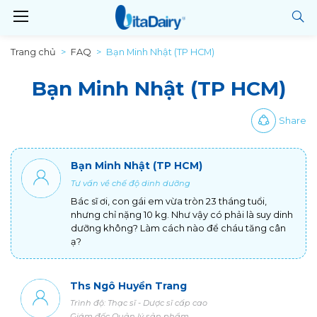
Trang chủ
FAQ
Bạn Minh Nhật (TP HCM)
Bạn Minh Nhật (TP HCM)
Share
Bạn Minh Nhật (TP HCM)
Tư vấn về chế độ dinh dưỡng
Bác sĩ ơi, con gái em vừa tròn 23 tháng tuổi,
nhưng chỉ nặng 10 kg. Như vậy có phải là suy dinh
dưỡng không? Làm cách nào để cháu tăng cân
ạ?
Ths Ngô Huyền Trang
Trình độ: Thạc sĩ - Dược sĩ cấp cao
Giám đốc Quản lý sản phẩm