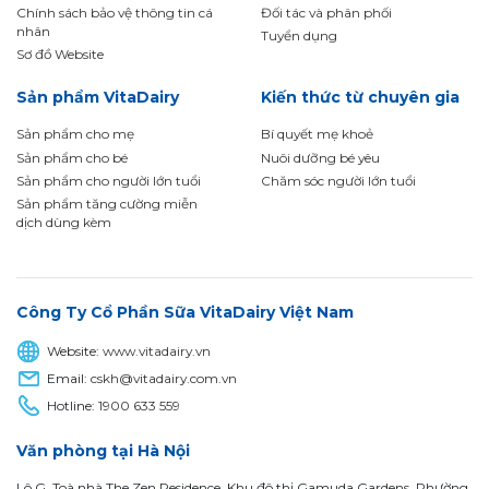
Chính sách bảo vệ thông tin cá
Đối tác và phân phối
nhân
Tuyển dụng
Sơ đồ Website
Sản phẩm VitaDairy
Kiến thức từ chuyên gia
Sản phẩm cho mẹ
Bí quyết mẹ khoẻ
Sản phẩm cho bé
Nuôi dưỡng bé yêu
Sản phẩm cho người lớn tuổi
Chăm sóc người lớn tuổi
Sản phẩm tăng cường miễn
dịch dùng kèm
Công Ty Cổ Phần Sữa VitaDairy Việt Nam
Website:
www.vitadairy.vn
Email:
cskh@vitadairy.com.vn
Hotline:
1900 633 559
Văn phòng tại Hà Nội
Lô G, Toà nhà The Zen Residence, Khu đô thị Gamuda Gardens, Phường