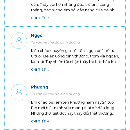
cân. Thấy còi hơn những đứa trẻ sinh cùng
tháng, bác sĩ cho em hỏi cân nặng của bé như
vậy là có bình thường không? Có cách nào cho
CHI TIẾT
bé tăng cân không ạ? Em cảm ơn ạ!
Ngọc
Tư vấn về chế độ dinh dưỡng
Mến chào chuyên gia, tôi tên Ngọc có 1 bé trai
8 tuổi. Bé ăn uống bình thường, trộm vía ngoan,
lanh lợi. Tuy nhiên tôi nhận thấy bé hơi thấp khi
đứng cùng các bé khác cùng trang lứa. Tôi
CHI TIẾT
muốn hỏi, trẻ 8 tuổi thì cao bao nhiêu là chuẩn,
ba mẹ ko cao thì con có cao được không ạ?
Phương
Tư vấn về chế độ dinh dưỡng
Em chào bsi, em tên Phương năm nay 24 tuổi.
Em mới biết mình vừa mang thai bé đầu lòng.
Nhưng thời tiết đợt này thay đổi thất thường,
em cũng vẫn phải đi làm và tiếp xúc với nhiều
CHI TIẾT
người nên cơ thể rất mệt. Em cũng rất sợ cơ thể
sẽ bị nhiễm bệnh trong giai đoạn này và ảnh