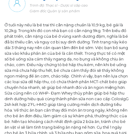
Trình độ: Thạc sĩ - Dược sĩ cấp cao
Giám đốc Quản lý sản phẩm
Ở tuổi này nếu là bé trai thì cân nặng chuẩn là 10,9 kg, bé gái là
10,2kg. Trong khi đó con nhà bạn có cân nặng 9kg. Trên biểu đồ
phát triển, cân nặng của bé ở vùng xanh dương đậm, nghĩa là bé
đã bị thiếu cân, và nguy cơ bị suy dinh dưỡng. Tình trạng này kéo
dài 3 tháng nay nên cần quan tâm đến bé sớm. Việc bạn bổ sung
sữa vào khẩu phần ăn của bé là cần thiết. Trong thực tế có một
số bé uống sữa cảm thấy ngang dạ, no bụng và không chịu ăn
cháo, cơm. Điều này chứng tỏ bé hấp thu kém, nên khi bé uống
sữa mà chưa hấp thu hết, bé chưa cảm thấy đói sẽ thấy không
ngon miệng để ăn cơm, cháo tiếp. Chính vì vậy, bạn nên lựa chọn
các loại sữa dễ hấp thu, có chứa thành phần MCT-chất béo giúp
chuyển hóa nhanh, sẽ giúp bé nhanh đói và ăn ngon miệng hơn.
Sữa cũng nên có WHP- Đạm Whey thủy phân giúp bé hấp thu
dinh dưỡng hiệu quả cùng thành phần sữa non cao cấp ColosIgG
24h kết hợp 2’FL-HMO giúp tăng cường miễn dịch đường tiêu
hóa. Về thức ăn bạn cần thay đổi món ăn trong ngày, không nên
cho bé ăn đơn điệu, làm giảm cả sự khám phá, thưởng thức của
bé. Nên tạo khoảng cách nhất định giữa 2 bữa ăn, tránh cho bé
ăn vặt vì sẽ làm tình trạng biếng ăn nặng nề hơn. Cụ thể 1 ngày
cho bé ăn 3 bữa chính, và 3 bữa phụ bao gồm sữa, hoa quả tươi.