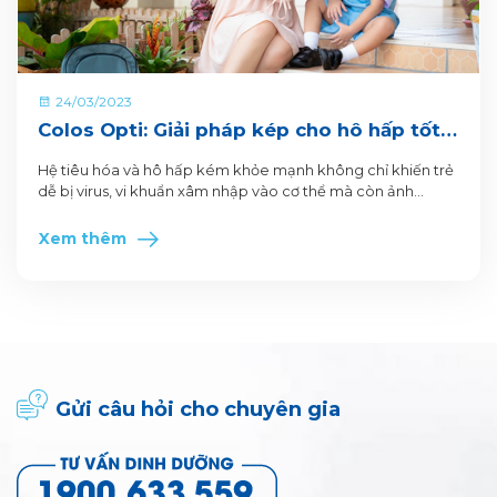
24/03/2023
Colos Opti: Giải pháp kép cho hô hấp tốt -
tiêu hóa khỏe
Hệ tiêu hóa và hô hấp kém khỏe mạnh không chỉ khiến trẻ
dễ bị virus, vi khuẩn xâm nhập vào cơ thể mà còn ảnh
hưởng đến quá trình tăng trưởng và phát triển của trẻ. Tiêu
hóa kém ảnh hưởng đến khẩu vị và khả năng hấp thụ
Xem thêm
dưỡng chất của trẻ
Gửi câu hỏi cho chuyên gia