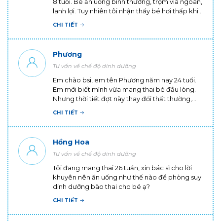
8 tuổi. Bé ăn uống bình thường, trộm vía ngoan,
lanh lợi. Tuy nhiên tôi nhận thấy bé hơi thấp khi
đứng cùng các bé khác cùng trang lứa. Tôi
CHI TIẾT
muốn hỏi, trẻ 8 tuổi thì cao bao nhiêu là chuẩn,
ba mẹ ko cao thì con có cao được không ạ?
Phương
Tư vấn về chế độ dinh dưỡng
Em chào bsi, em tên Phương năm nay 24 tuổi.
Em mới biết mình vừa mang thai bé đầu lòng.
Nhưng thời tiết đợt này thay đổi thất thường,
em cũng vẫn phải đi làm và tiếp xúc với nhiều
CHI TIẾT
người nên cơ thể rất mệt. Em cũng rất sợ cơ thể
sẽ bị nhiễm bệnh trong giai đoạn này và ảnh
hưởng đến em bé. Nhờ bác sĩ tư vấn giúp em
Hồng Hoa
có cách nào để có thể phòng bệnh tốt khi
Tư vấn về chế độ dinh dưỡng
mang thai không ạ? Em cảm ơn ạ!
Tôi đang mang thai 26 tuần, xin bác sĩ cho lời
khuyên nên ăn uống như thế nào để phòng suy
dinh dưỡng bào thai cho bé ạ?
CHI TIẾT