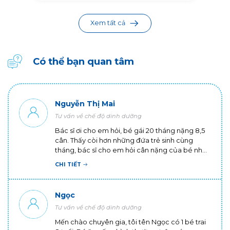
Xem tất cả
Có thể bạn quan tâm
Nguyễn Thị Mai
Tư vấn về chế độ dinh dưỡng
Bác sĩ ơi cho em hỏi, bé gái 20 tháng nặng 8,5
cân. Thấy còi hơn những đứa trẻ sinh cùng
tháng, bác sĩ cho em hỏi cân nặng của bé như
vậy là có bình thường không? Có cách nào cho
CHI TIẾT
bé tăng cân không ạ? Em cảm ơn ạ!
Ngọc
Tư vấn về chế độ dinh dưỡng
Mến chào chuyên gia, tôi tên Ngọc có 1 bé trai