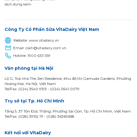
dịch dùng kèm
Công Ty Cổ Phần Sữa VitaDairy Việt Nam
Website:
www.vitadairy.vn
Email:
cskh@vitadairy.com.vn
Hotline:
1900 633 559
Văn phòng tại Hà Nội
Lô G, Toà nhà The Zen Residence, Khu đô thị Gamuda Gardens, Phường
Hoàng Mai, Hà Nội, Việt Nam
Tel/Fax: (024) 3540 9193 -
(024) 3641 0079
Trụ sở tại Tp. Hồ Chí Minh
Tầng 5, 37 Tôn Đức Thắng, Phường Sài Gòn, Tp. Hồ Chí Minh, Việt Nam
Tel/Fax: (028) 39152 111 - (028) 36369658
Kết nối với VitaDairy