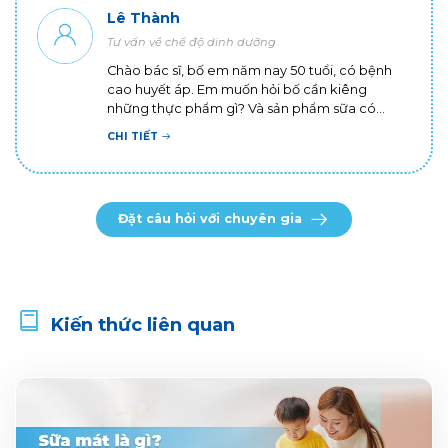
Lê Thành
Tư vấn về chế độ dinh dưỡng
Chào bác sĩ, bố em năm nay 50 tuổi, có bệnh
cao huyết áp. Em muốn hỏi bố cần kiêng
những thực phẩm gì? Và sản phẩm sữa có
thành phần gì thì tốt cho bố ạ? Em cảm ơn bác
CHI TIẾT
sĩ!
Đặt câu hỏi với chuyên gia
Kiến thức liên quan